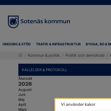
OMSORG & STÖD
TRAFIK & INFRASTRUKTUR
BYGGA, BO & M
/
Kommun & politik
/
Politik och demokrati
/
Sotenäs kommun
KALLELSER & PROTOKOLL
Återställ
År:
2026
Augusti
Juni
Maj
Vi använder kakor
April
Mars