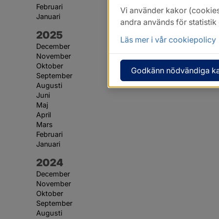
Februari
Vi använder kakor (cookies
Januari
andra används för statisti
År:
2025
Läs mer i vår cookiepolicy
December
November
Oktober
Godkänn nödvändiga k
September
Augusti
Juni
Maj
April
Mars
Februari
Januari
År:
2024
December
November
Oktober
September
Augusti