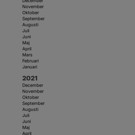
December
November
Oktober
September
Augusti
Juli
Juni
Maj
April
Mars
Februari
Januari
År:
2021
December
November
Oktober
September
Augusti
Juli
Juni
Maj
April