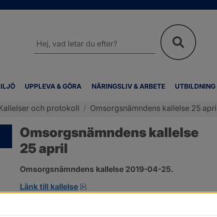
Sök
på
webbplatsen
ILJÖ
UPPLEVA & GÖRA
NÄRINGSLIV & ARBETE
UTBILDNING
Kallelser och protokoll
/
Omsorgsnämndens kallelse 25 apri
Omsorgsnämndens kallelse
25 april
Omsorgsnämndens kallelse 2019-04-25.
pdf, öppnas i nytt fönster.
Länk till kallelse