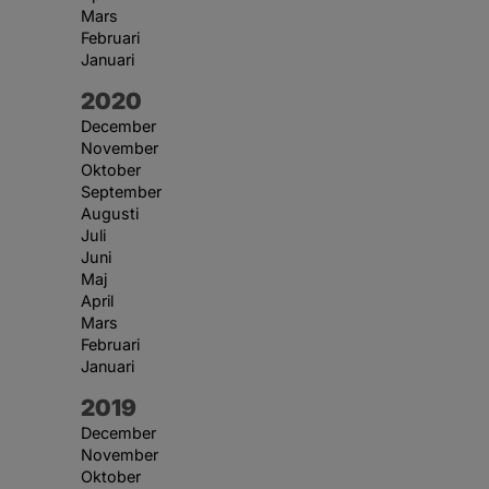
Mars
Februari
Januari
År:
2020
December
November
Oktober
September
Augusti
Juli
Juni
Maj
April
Mars
Februari
Januari
År:
2019
December
November
Oktober