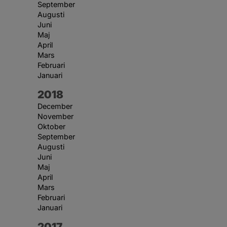
September
Augusti
Juni
Maj
April
Mars
Februari
Januari
År:
2018
December
November
Oktober
September
Augusti
Juni
Maj
April
Mars
Februari
Januari
År:
2017