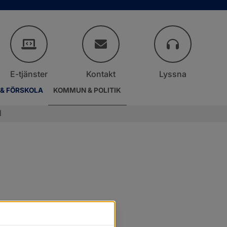
E-tjänster
Kontakt
Lyssna
 & FÖRSKOLA
KOMMUN & POLITIK
l