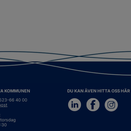
TA KOMMUNEN
DU KAN ÄVEN HITTA OSS HÄR
0523-66 40 00
post
:
 torsdag
6:30