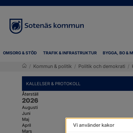
OMSORG & STÖD
TRAFIK & INFRASTRUKTUR
BYGGA, BO & M
/
Kommun & politik
/
Politik och demokrati
/
Sotenäs kommun
KALLELSER & PROTOKOLL
Återställ
År:
2026
Augusti
Juni
Maj
Vi använder kakor
April
Mars