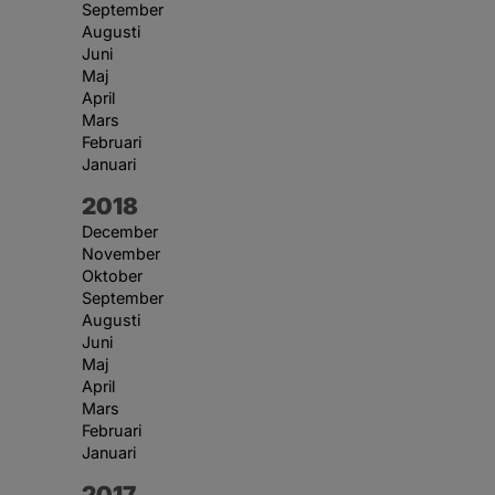
September
Augusti
Juni
Maj
April
Mars
Februari
Januari
År:
2018
December
November
Oktober
September
Augusti
Juni
Maj
April
Mars
Februari
Januari
År:
2017