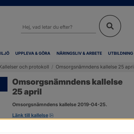
Sök
på
webbplatsen
ILJÖ
UPPLEVA & GÖRA
NÄRINGSLIV & ARBETE
UTBILDNING
Kallelser och protokoll
/
Omsorgsnämndens kallelse 25 apri
Omsorgsnämndens kallelse
25 april
Omsorgsnämndens kallelse 2019-04-25.
pdf, öppnas i nytt fönster.
Länk till kallelse