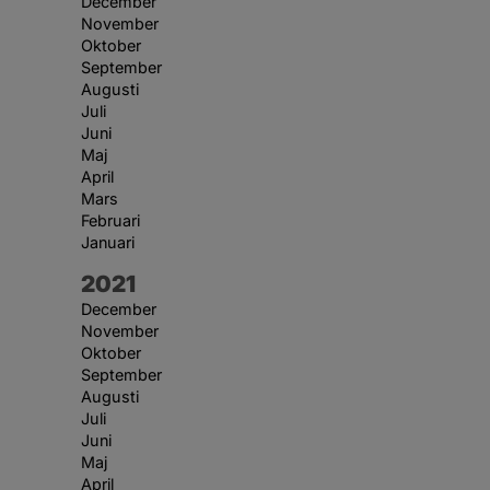
December
November
Oktober
September
Augusti
Juli
Juni
Maj
April
Mars
Februari
Januari
År:
2021
December
November
Oktober
September
Augusti
Juli
Juni
Maj
April