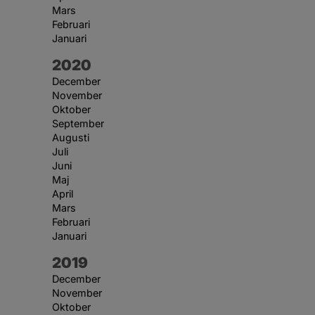
Mars
Februari
Januari
År:
2020
December
November
Oktober
September
Augusti
Juli
Juni
Maj
April
Mars
Februari
Januari
År:
2019
December
November
Oktober