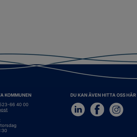
TA KOMMUNEN
DU KAN ÄVEN HITTA OSS HÄR
0523-66 40 00
post
:
 torsdag
6:30