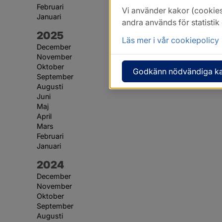
Februari
Vi använder kakor (cookies
Januari
andra används för statisti
År:
2025
Läs mer i vår cookiepolicy
December
November
Oktober
Godkänn nödvändiga k
September
Augusti
Juni
Maj
April
Mars
Februari
Januari
År:
2024
December
November
Oktober
September
Augusti