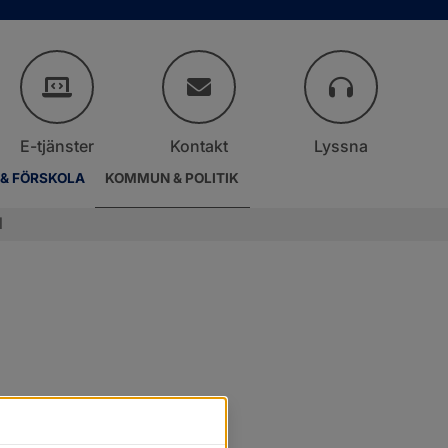
E-tjänster
Kontakt
Lyssna
 & FÖRSKOLA
KOMMUN & POLITIK
l