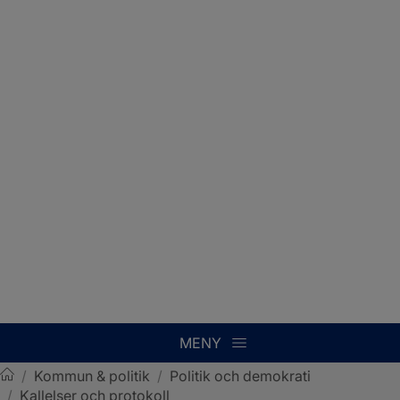
MENY
/
Kommun & politik
/
Politik och demokrati
/
Kallelser och protokoll
Sotenäs kommun