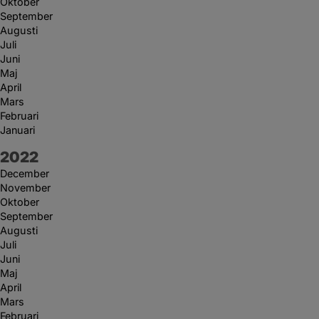
Oktober
September
Augusti
Juli
Juni
Maj
April
Mars
Februari
Januari
År:
2022
December
November
Oktober
September
Augusti
Juli
Juni
Maj
April
Mars
Februari