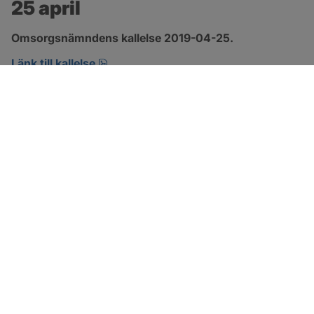
25 april
Omsorgsnämndens kallelse 2019-04-25.
pdf, öppnas i nytt fönster.
Länk till kallelse
SOTENÄS KOMMUN
Besöksadress
Parkgatan 46
456 80 Kungshamn
Hitta hit