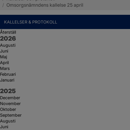
/
Omsorgsnämndens kallelse 25 april
KALLELSER & PROTOKOLL
Återställ
År:
2026
Augusti
Juni
Maj
April
Mars
Februari
Januari
År:
2025
December
November
Oktober
September
Augusti
Juni