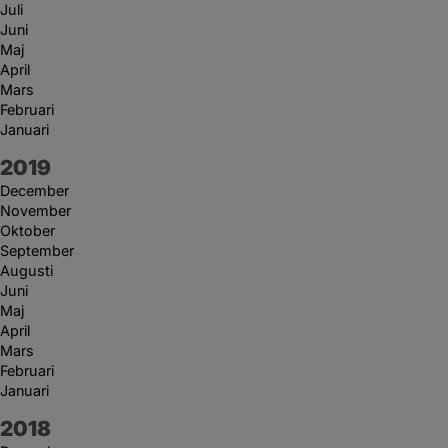
Juli
Juni
Maj
April
Mars
Februari
Januari
År:
2019
December
November
Oktober
September
Augusti
Juni
Maj
April
Mars
Februari
Januari
År:
2018