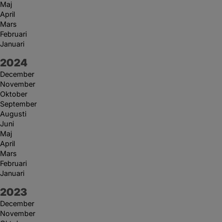
Maj
April
Mars
Februari
Januari
År:
2024
December
November
Oktober
September
Augusti
Juni
Maj
April
Mars
Februari
Januari
År:
2023
December
November