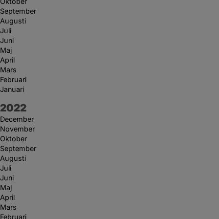
Oktober
September
Augusti
Juli
Juni
Maj
April
Mars
Februari
Januari
År:
2022
December
November
Oktober
September
Augusti
Juli
Juni
Maj
April
Mars
Februari