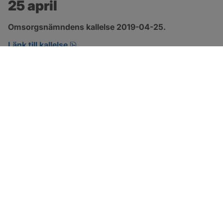
25 april
Omsorgsnämndens kallelse 2019-04-25.
pdf, öppnas i nytt fönster.
Länk till kallelse
SOTENÄS KOMMUN
Besöksadress
Parkgatan 46
456 80 Kungshamn
Hitta hit