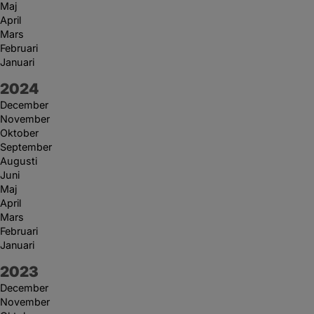
Maj
April
Mars
Februari
Januari
År:
2024
December
November
Oktober
September
Augusti
Juni
Maj
April
Mars
Februari
Januari
År:
2023
December
November