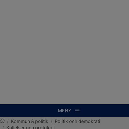
MENY
/
Kommun & politik
/
Politik och demokrati
/
Kallelser och protokoll
Sotenäs kommun