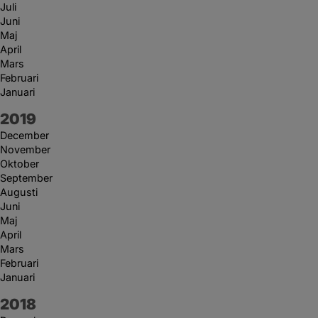
Juli
Juni
Maj
April
Mars
Februari
Januari
År:
2019
December
November
Oktober
September
Augusti
Juni
Maj
April
Mars
Februari
Januari
År:
2018