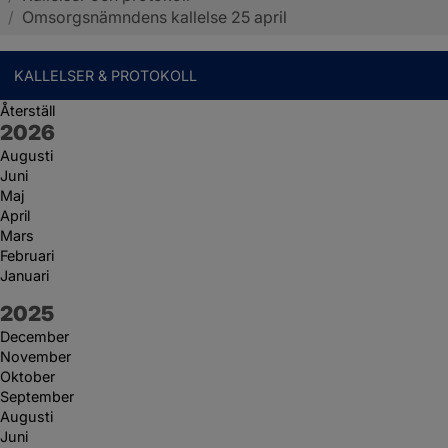
/
Omsorgsnämndens kallelse 25 april
KALLELSER & PROTOKOLL
Återställ
År:
2026
Augusti
Juni
Maj
April
Mars
Februari
Januari
År:
2025
December
November
Oktober
September
Augusti
Juni