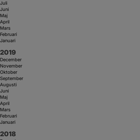
Juli
Juni
Maj
April
Mars
Februari
Januari
År:
2019
December
November
Oktober
September
Augusti
Juni
Maj
April
Mars
Februari
Januari
År:
2018