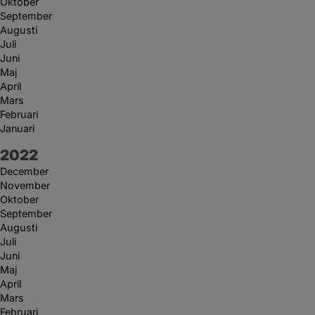
Oktober
September
Augusti
Juli
Juni
Maj
April
Mars
Februari
Januari
År:
2022
December
November
Oktober
September
Augusti
Juli
Juni
Maj
April
Mars
Februari