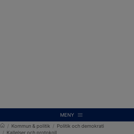
MENY
/
Kommun & politik
/
Politik och demokrati
/
Kallelser och protokoll
Sotenäs kommun