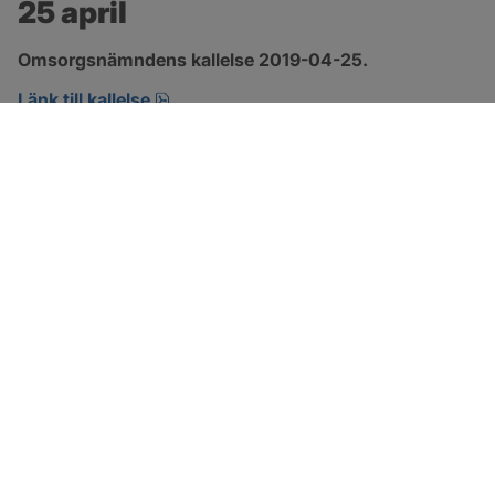
25 april
Omsorgsnämndens kallelse 2019-04-25.
pdf, öppnas i nytt fönster.
Länk till kallelse
SOTENÄS KOMMUN
Besöksadress
Parkgatan 46
456 80 Kungshamn
Hitta hit