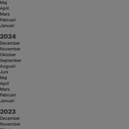
Maj
April
Mars
Februari
Januari
År:
2024
December
November
Oktober
September
Augusti
Juni
Maj
April
Mars
Februari
Januari
År:
2023
December
November