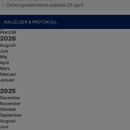
/
Omsorgsnämndens kallelse 25 april
KALLELSER & PROTOKOLL
Återställ
År:
2026
Augusti
Juni
Maj
April
Mars
Februari
Januari
År:
2025
December
November
Oktober
September
Augusti
Juni