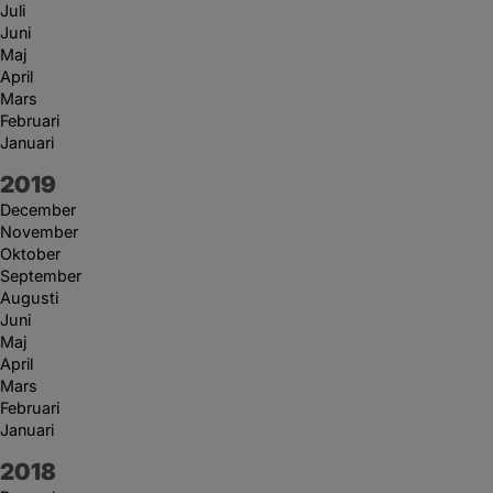
Juli
Juni
Maj
April
Mars
Februari
Januari
År:
2019
December
November
Oktober
September
Augusti
Juni
Maj
April
Mars
Februari
Januari
År:
2018