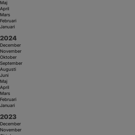
Maj
April
Mars
Februari
Januari
År:
2024
December
November
Oktober
September
Augusti
Juni
Maj
April
Mars
Februari
Januari
År:
2023
December
November