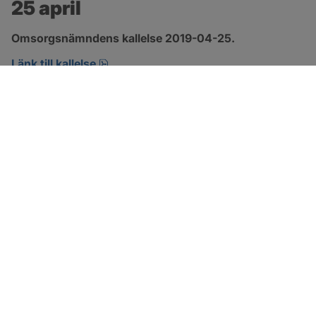
25 april
Omsorgsnämndens kallelse 2019-04-25.
pdf, öppnas i nytt fönster.
Länk till kallelse
SOTENÄS KOMMUN
Besöksadress
Parkgatan 46
456 80 Kungshamn
Hitta hit