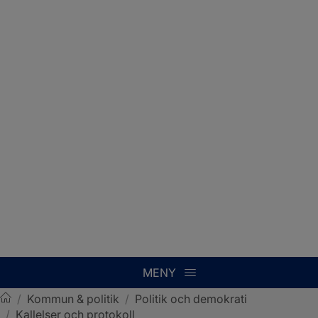
MENY
/
Kommun & politik
/
Politik och demokrati
/
Kallelser och protokoll
Sotenäs kommun