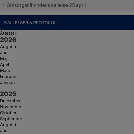
/
Omsorgsnämndens kallelse 25 april
KALLELSER & PROTOKOLL
Återställ
År:
2026
Augusti
Juni
Maj
April
Mars
Februari
Januari
År:
2025
December
November
Oktober
September
Augusti
Juni