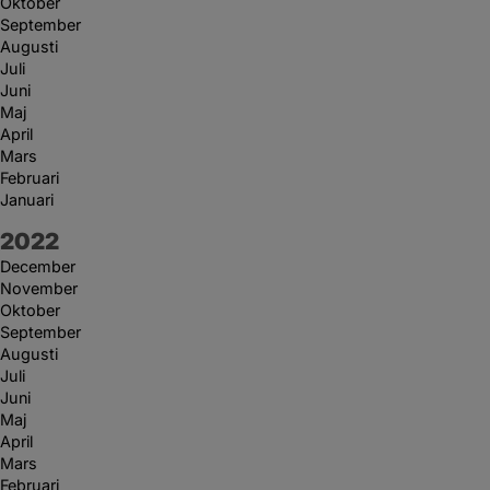
Oktober
September
Augusti
Juli
Juni
Maj
April
Mars
Februari
Januari
År:
2022
December
November
Oktober
September
Augusti
Juli
Juni
Maj
April
Mars
Februari