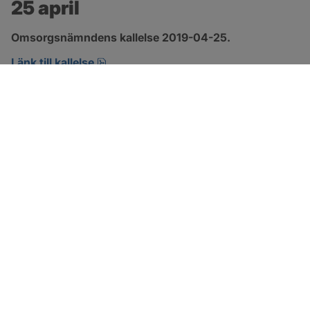
25 april
Omsorgsnämndens kallelse 2019-04-25.
pdf, öppnas i nytt fönster.
Länk till kallelse
SOTENÄS KOMMUN
Besöksadress
Parkgatan 46
456 80 Kungshamn
Hitta hit