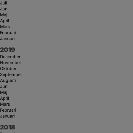
Juli
Juni
Maj
April
Mars
Februari
Januari
År:
2019
December
November
Oktober
September
Augusti
Juni
Maj
April
Mars
Februari
Januari
År:
2018