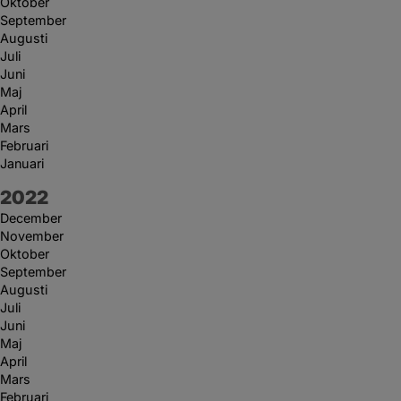
Oktober
September
Augusti
Juli
Juni
Maj
April
Mars
Februari
Januari
År:
2022
December
November
Oktober
September
Augusti
Juli
Juni
Maj
April
Mars
Februari