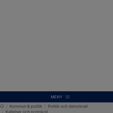
MENY
/
Kommun & politik
/
Politik och demokrati
/
Kallelser och protokoll
Sotenäs kommun