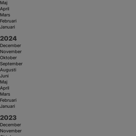
Maj
April
Mars
Februari
Januari
År:
2024
December
November
Oktober
September
Augusti
Juni
Maj
April
Mars
Februari
Januari
År:
2023
December
November