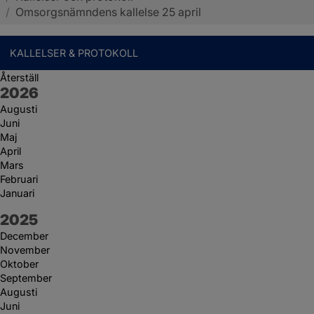
/
Omsorgsnämndens kallelse 25 april
KALLELSER & PROTOKOLL
Återställ
År:
2026
Augusti
Juni
Maj
April
Mars
Februari
Januari
År:
2025
December
November
Oktober
September
Augusti
Juni