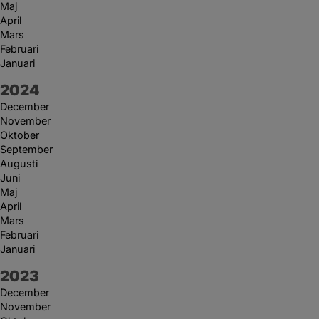
Maj
April
Mars
Februari
Januari
År:
2024
December
November
Oktober
September
Augusti
Juni
Maj
April
Mars
Februari
Januari
År:
2023
December
November