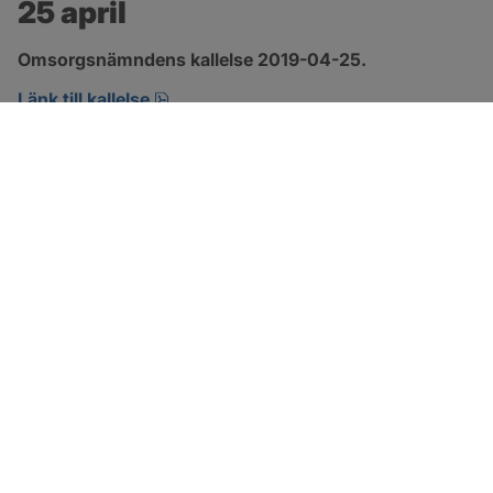
25 april
Omsorgsnämndens kallelse 2019-04-25.
pdf, öppnas i nytt fönster.
Länk till kallelse
SOTENÄS KOMMUN
Besöksadress
Parkgatan 46
456 80 Kungshamn
Hitta hit