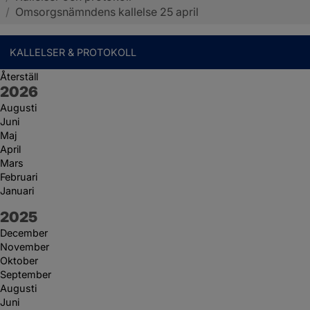
/
Omsorgsnämndens kallelse 25 april
KALLELSER & PROTOKOLL
Återställ
År:
2026
Augusti
Juni
Maj
April
Mars
Februari
Januari
År:
2025
December
November
Oktober
September
Augusti
Juni