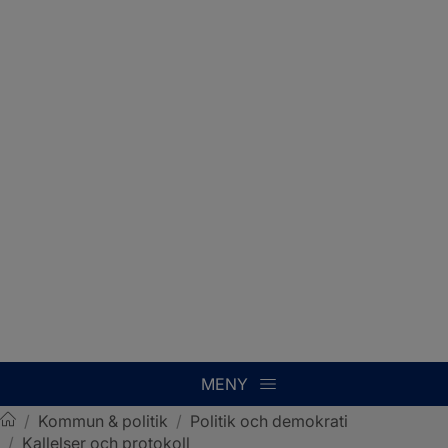
MENY
/
Kommun & politik
/
Politik och demokrati
/
Kallelser och protokoll
Sotenäs kommun