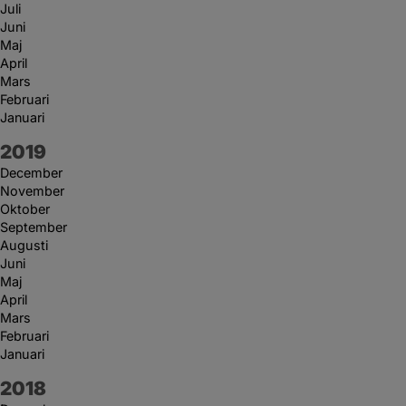
Juli
Juni
Maj
April
Mars
Februari
Januari
År:
2019
December
November
Oktober
September
Augusti
Juni
Maj
April
Mars
Februari
Januari
År:
2018