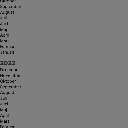
Oktober
September
Augusti
Juli
Juni
Maj
April
Mars
Februari
Januari
År:
2022
December
November
Oktober
September
Augusti
Juli
Juni
Maj
April
Mars
Februari