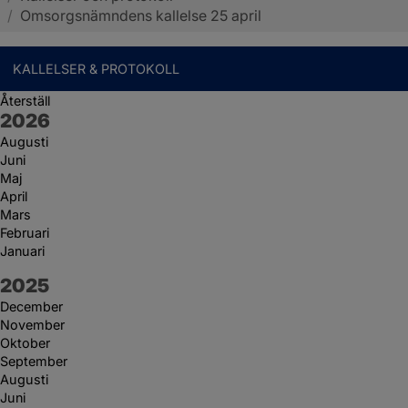
/
Omsorgsnämndens kallelse 25 april
KALLELSER & PROTOKOLL
Återställ
År:
2026
Augusti
Juni
Maj
April
Mars
Februari
Januari
År:
2025
December
November
Oktober
September
Augusti
Juni