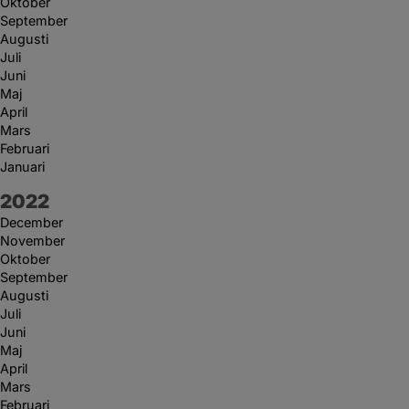
Oktober
September
Augusti
Juli
Juni
Maj
April
Mars
Februari
Januari
År:
2022
December
November
Oktober
September
Augusti
Juli
Juni
Maj
April
Mars
Februari