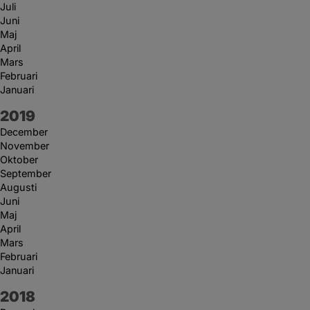
Juli
Juni
Maj
April
Mars
Februari
Januari
År:
2019
December
November
Oktober
September
Augusti
Juni
Maj
April
Mars
Februari
Januari
År:
2018