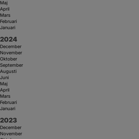
Maj
April
Mars
Februari
Januari
År:
2024
December
November
Oktober
September
Augusti
Juni
Maj
April
Mars
Februari
Januari
År:
2023
December
November