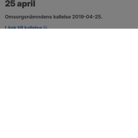
25 april
Omsorgsnämndens kallelse 2019-04-25.
pdf, öppnas i nytt fönster.
Länk till kallelse
SOTENÄS KOMMUN
Besöksadress
Parkgatan 46
456 80 Kungshamn
Hitta hit