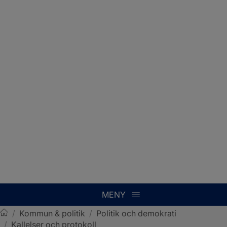
MENY
/
Kommun & politik
/
Politik och demokrati
/
Kallelser och protokoll
Sotenäs kommun