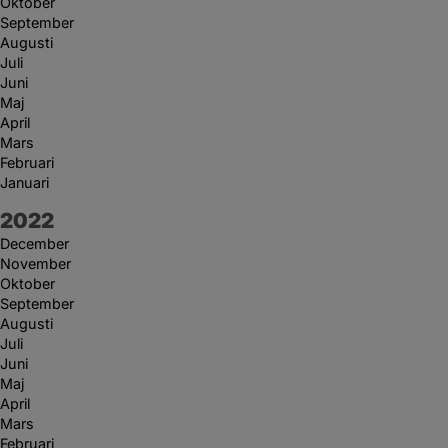
Oktober
September
Augusti
Juli
Juni
Maj
April
Mars
Februari
Januari
År:
2022
December
November
Oktober
September
Augusti
Juli
Juni
Maj
April
Mars
Februari