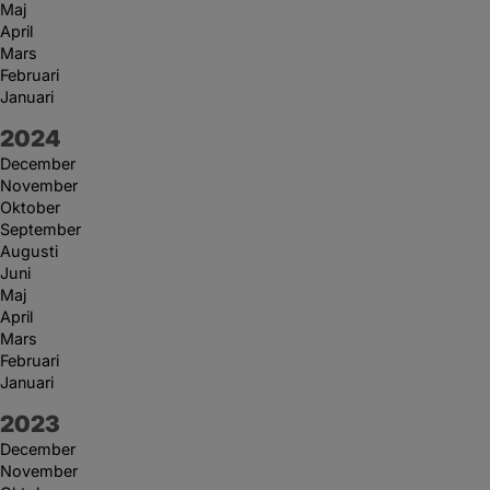
Maj
April
Mars
Februari
Januari
År:
2024
December
November
Oktober
September
Augusti
Juni
Maj
April
Mars
Februari
Januari
År:
2023
December
November