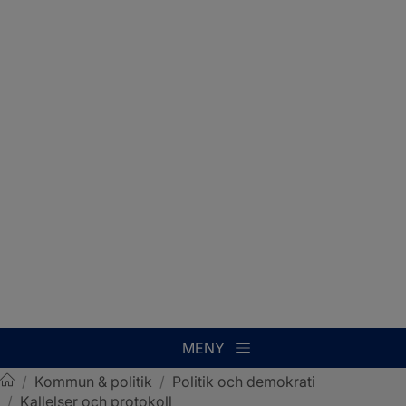
MENY
/
Kommun & politik
/
Politik och demokrati
/
Kallelser och protokoll
Sotenäs kommun