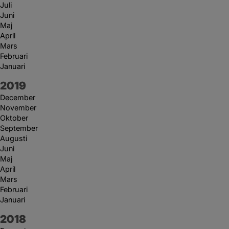
Juli
Juni
Maj
April
Mars
Februari
Januari
År:
2019
December
November
Oktober
September
Augusti
Juni
Maj
April
Mars
Februari
Januari
År:
2018