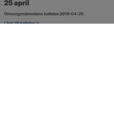
25 april
Omsorgsnämndens kallelse 2019-04-25.
pdf, öppnas i nytt fönster.
Länk till kallelse
SOTENÄS KOMMUN
Besöksadress
Parkgatan 46
456 80 Kungshamn
Hitta hit