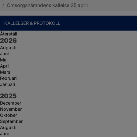
/
Omsorgsnämndens kallelse 25 april
KALLELSER & PROTOKOLL
Återställ
År:
2026
Augusti
Juni
Maj
April
Mars
Februari
Januari
År:
2025
December
November
Oktober
September
Augusti
Juni