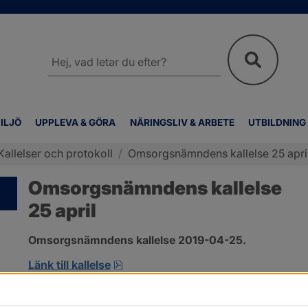
Sök
på
webbplatsen
ILJÖ
UPPLEVA & GÖRA
NÄRINGSLIV & ARBETE
UTBILDNING
Kallelser och protokoll
/
Omsorgsnämndens kallelse 25 apri
Omsorgsnämndens kallelse
25 april
Omsorgsnämndens kallelse 2019-04-25.
pdf, öppnas i nytt fönster.
Länk till kallelse