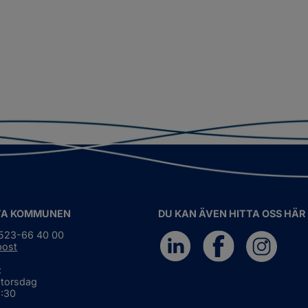
TA KOMMUNEN
DU KAN ÄVEN HITTA OSS HÄR
0523-66 40 00
post
:
 torsdag
6:30