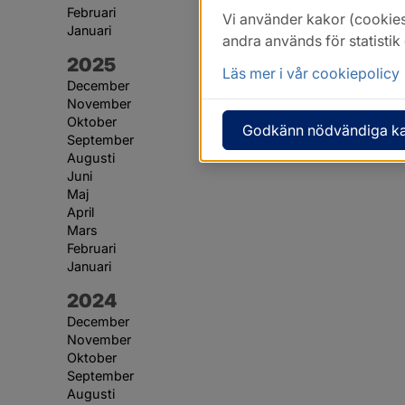
Februari
Vi använder kakor (cookies
Januari
andra används för statisti
År:
2025
Läs mer i vår cookiepolicy
December
November
Oktober
Godkänn nödvändiga k
September
Augusti
Juni
Maj
April
Mars
Februari
Januari
År:
2024
December
November
Oktober
September
Augusti