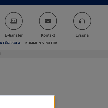
E-tjänster
Kontakt
Lyssna
 & FÖRSKOLA
KOMMUN & POLITIK
l