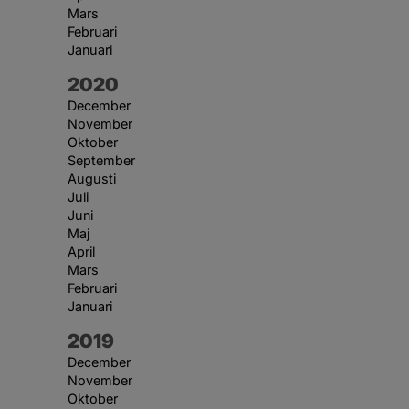
Mars
Februari
Januari
År:
2020
December
November
Oktober
September
Augusti
Juli
Juni
Maj
April
Mars
Februari
Januari
År:
2019
December
November
Oktober