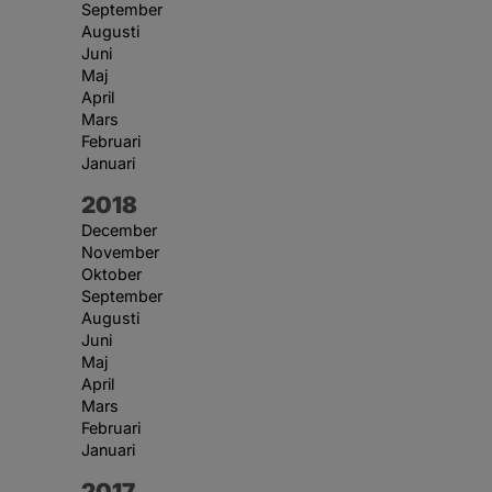
September
Augusti
Juni
Maj
April
Mars
Februari
Januari
År:
2018
December
November
Oktober
September
Augusti
Juni
Maj
April
Mars
Februari
Januari
År:
2017