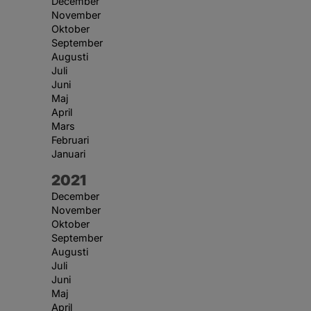
December
November
Oktober
September
Augusti
Juli
Juni
Maj
April
Mars
Februari
Januari
År:
2021
December
November
Oktober
September
Augusti
Juli
Juni
Maj
April