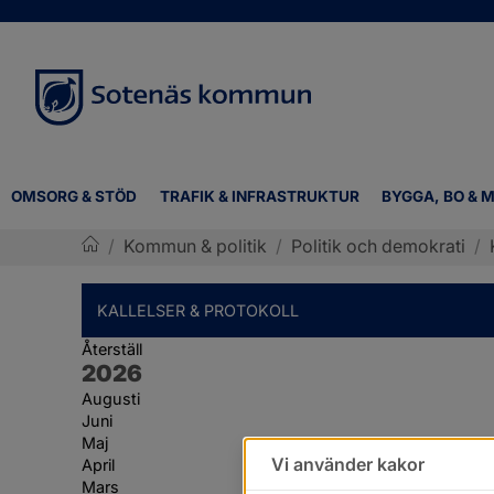
OMSORG & STÖD
TRAFIK & INFRASTRUKTUR
BYGGA, BO & M
/
Kommun & politik
/
Politik och demokrati
/
Sotenäs kommun
KALLELSER & PROTOKOLL
Återställ
År:
2026
Augusti
Juni
Maj
Vi använder kakor
April
Mars