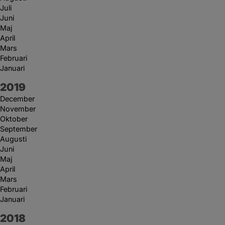
Juli
Juni
Maj
April
Mars
Februari
Januari
År:
2019
December
November
Oktober
September
Augusti
Juni
Maj
April
Mars
Februari
Januari
År:
2018