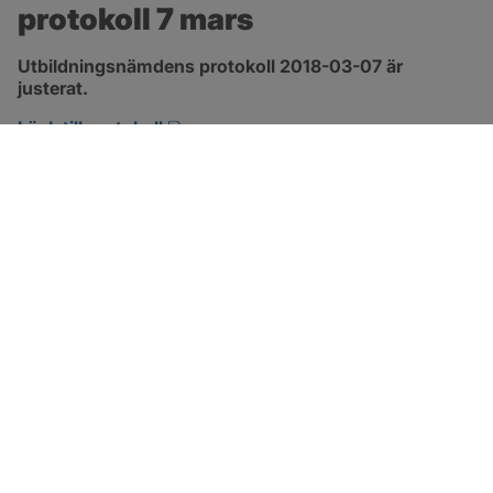
protokoll 7 mars
Utbildningsnämdens protokoll 2018-03-07 är 
justerat.
pdf, 477.2 kB, öppnas i nytt fönster.
Länk till protokoll
SOTENÄS KOMMUN
Besöksadress
Parkgatan 46
456 80 Kungshamn
Hitta hit