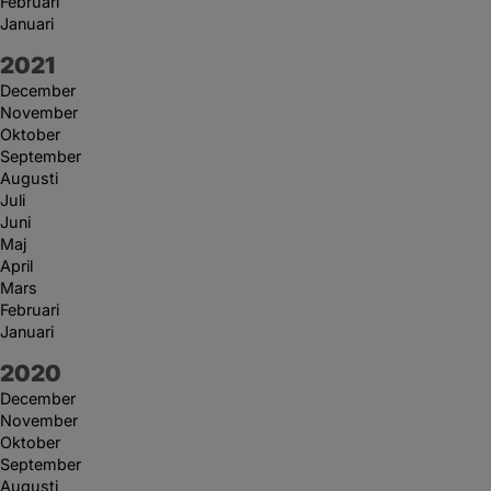
Februari
Januari
År:
2021
December
November
Oktober
September
Augusti
Juli
Juni
Maj
April
Mars
Februari
Januari
År:
2020
December
November
Oktober
September
Augusti