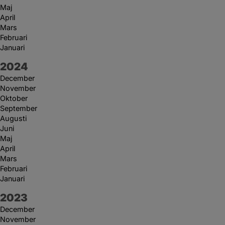
Maj
April
Mars
Februari
Januari
År:
2024
December
November
Oktober
September
Augusti
Juni
Maj
April
Mars
Februari
Januari
År:
2023
December
November