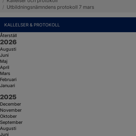
/
Kallelser och protokoll
Sotenäs kommun
/
Utbildningsnämndens protokoll 7 mars
KALLELSER & PROTOKOLL
Återställ
År:
2026
Augusti
Juni
Maj
April
Mars
Februari
Januari
År:
2025
December
November
Oktober
September
Augusti
Juni