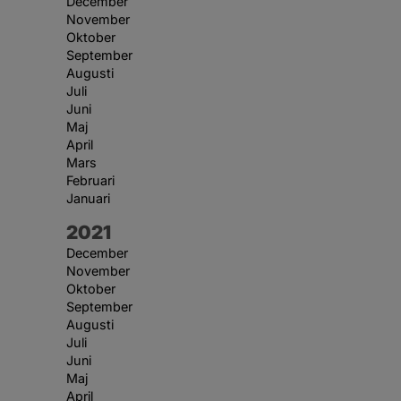
December
November
Oktober
September
Augusti
Juli
Juni
Maj
April
Mars
Februari
Januari
År:
2021
December
November
Oktober
September
Augusti
Juli
Juni
Maj
April