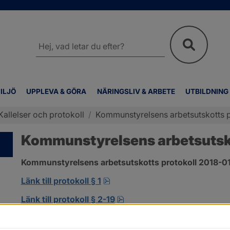
Sök
på
webbplatsen
ILJÖ
UPPLEVA & GÖRA
NÄRINGSLIV & ARBETE
UTBILDNING
Kallelser och protokoll
/
Kommunstyrelsens arbetsutskotts p
Kommunstyrelsens arbetsutskot
Kommunstyrelsens arbetsutskotts protokoll 2018-01-
pdf, 138.3 kB, öppnas i nytt fö
Länk till protokoll § 1
pdf, 302.8 kB, öppnas i nyt
Länk till protokoll § 2-19