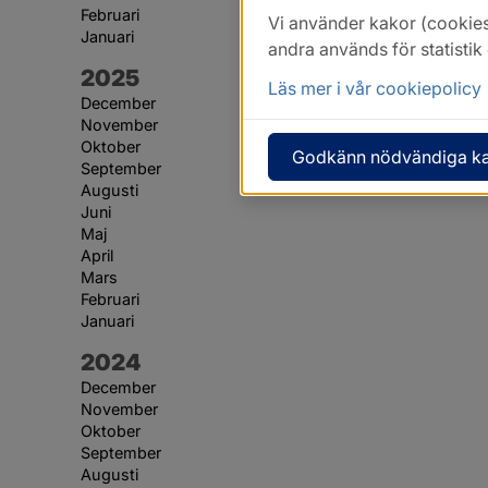
Februari
Vi använder kakor (cookies
Januari
andra används för statisti
År:
2025
Läs mer i vår cookiepolicy
December
November
Oktober
Godkänn nödvändiga k
September
Augusti
Juni
Maj
April
Mars
Februari
Januari
År:
2024
December
November
Oktober
September
Augusti