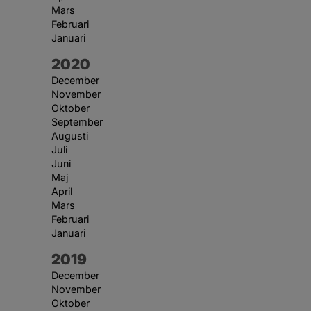
Mars
Februari
Januari
År:
2020
December
November
Oktober
September
Augusti
Juli
Juni
Maj
April
Mars
Februari
Januari
År:
2019
December
November
Oktober