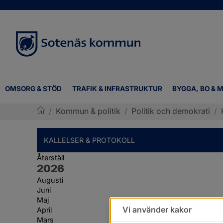
OMSORG & STÖD
TRAFIK & INFRASTRUKTUR
BYGGA, BO & M
/
Kommun & politik
/
Politik och demokrati
/
Sotenäs kommun
KALLELSER & PROTOKOLL
Återställ
År:
2026
Augusti
Juni
Maj
Vi använder kakor
April
Mars