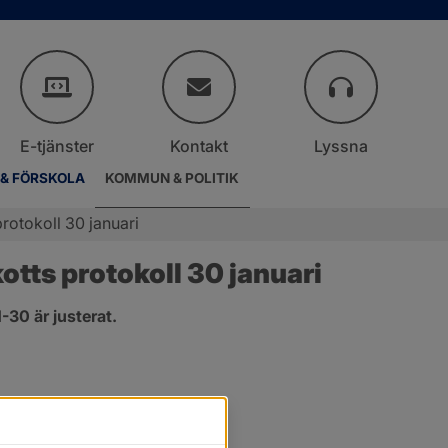
E-tjänster
Kontakt
Lyssna
 & FÖRSKOLA
KOMMUN & POLITIK
rotokoll 30 januari
ts protokoll 30 januari
30 är justerat.
nster.
t fönster.