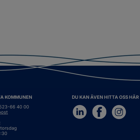
TA KOMMUNEN
DU KAN ÄVEN HITTA OSS HÄR
0523-66 40 00
post
:
 torsdag
6:30