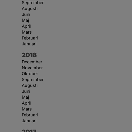
September
Augusti
Juni
Maj
April
Mars
Februari
Januari
År:
2018
December
November
Oktober
September
Augusti
Juni
Maj
April
Mars
Februari
Januari
År:
2017