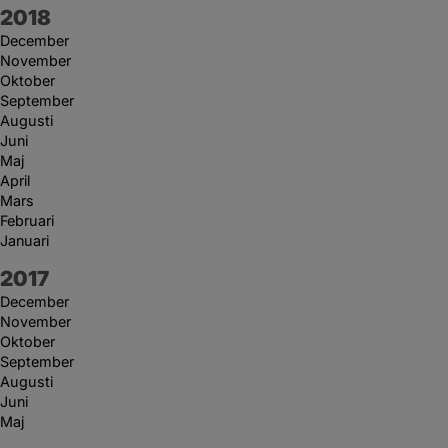
År:
2018
December
November
Oktober
September
Augusti
Juni
Maj
April
Mars
Februari
Januari
År:
2017
December
November
Oktober
September
Augusti
Juni
Maj