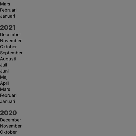
Mars
Februari
Januari
År:
2021
December
November
Oktober
September
Augusti
Juli
Juni
Maj
April
Mars
Februari
Januari
År:
2020
December
November
Oktober