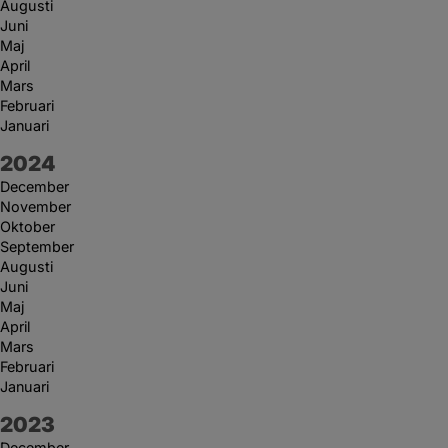
Augusti
Juni
Maj
April
Mars
Februari
Januari
År:
2024
December
November
Oktober
September
Augusti
Juni
Maj
April
Mars
Februari
Januari
År:
2023
December