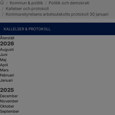
/
Kommun & politik
/
Politik och demokrati
/
Kallelser och protokoll
Sotenäs kommun
/
Kommunstyrelsens arbetsutskotts protokoll 30 januari
KALLELSER & PROTOKOLL
Återställ
År:
2026
Augusti
Juni
Maj
April
Mars
Februari
Januari
År:
2025
December
November
Oktober
September