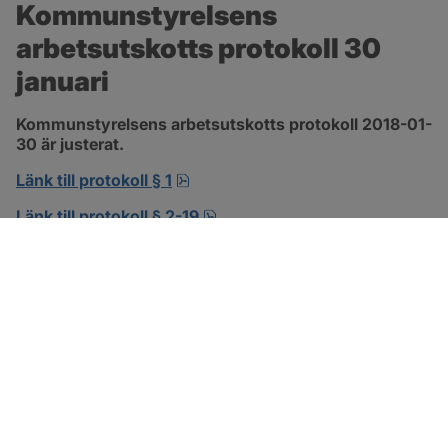
Kommunstyrelsens 
arbetsutskotts protokoll 30 
januari
Kommunstyrelsens arbetsutskotts protokoll 2018-01-
30 är justerat.
pdf, 138.3 kB, öppnas i nytt fönst
Länk till protokoll § 1
pdf, 302.8 kB, öppnas i nytt f
Länk till protokoll § 2-19