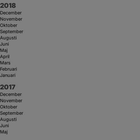
År:
2018
December
November
Oktober
September
Augusti
Juni
Maj
April
Mars
Februari
Januari
År:
2017
December
November
Oktober
September
Augusti
Juni
Maj