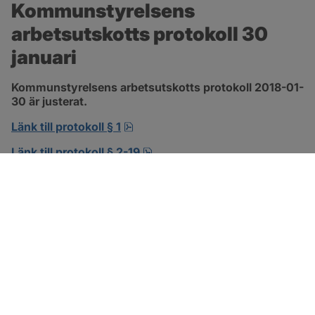
Kommunstyrelsens 
arbetsutskotts protokoll 30 
januari
Kommunstyrelsens arbetsutskotts protokoll 2018-01-
30 är justerat.
pdf, 138.3 kB, öppnas i nytt fönst
Länk till protokoll § 1
pdf, 302.8 kB, öppnas i nytt f
Länk till protokoll § 2-19