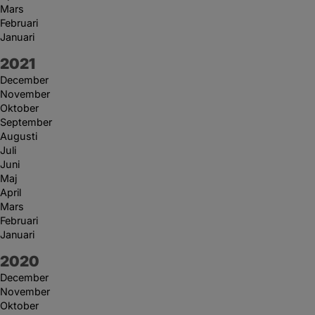
Mars
Februari
Januari
År:
2021
December
November
Oktober
September
Augusti
Juli
Juni
Maj
April
Mars
Februari
Januari
År:
2020
December
November
Oktober