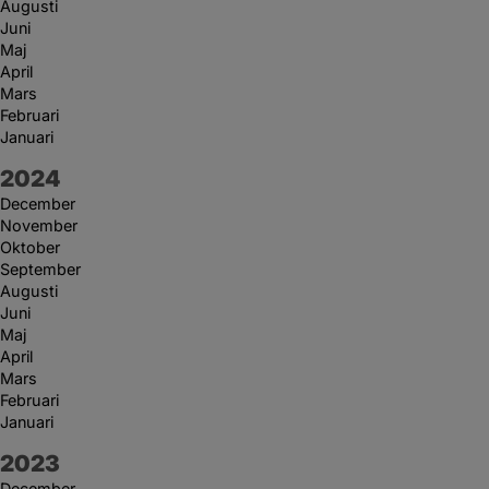
Augusti
Juni
Maj
April
Mars
Februari
Januari
År:
2024
December
November
Oktober
September
Augusti
Juni
Maj
April
Mars
Februari
Januari
År:
2023
December