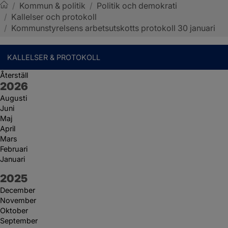
/
Kommun & politik
/
Politik och demokrati
/
Kallelser och protokoll
Sotenäs kommun
/
Kommunstyrelsens arbetsutskotts protokoll 30 januari
KALLELSER & PROTOKOLL
Återställ
År:
2026
Augusti
Juni
Maj
April
Mars
Februari
Januari
År:
2025
December
November
Oktober
September