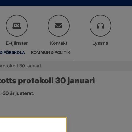
E-tjänster
Kontakt
Lyssna
 & FÖRSKOLA
KOMMUN & POLITIK
rotokoll 30 januari
ts protokoll 30 januari
30 är justerat.
nster.
t fönster.