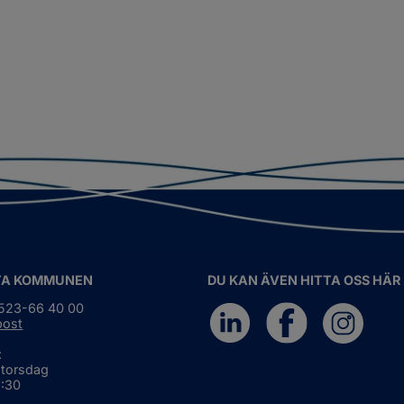
TA KOMMUNEN
DU KAN ÄVEN HITTA OSS HÄR
0523-66 40 00
post
:
 torsdag
6:30