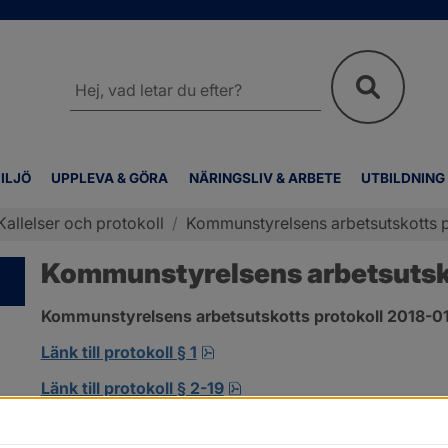
Sök
på
webbplatsen
ILJÖ
UPPLEVA & GÖRA
NÄRINGSLIV & ARBETE
UTBILDNING
Kallelser och protokoll
/
Kommunstyrelsens arbetsutskotts p
Kommunstyrelsens arbetsutskot
Kommunstyrelsens arbetsutskotts protokoll 2018-01-
pdf, 138.3 kB, öppnas i nytt fö
Länk till protokoll § 1
pdf, 302.8 kB, öppnas i nyt
Länk till protokoll § 2-19