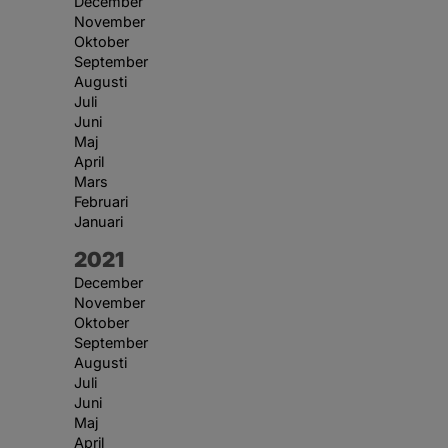
December
November
Oktober
September
Augusti
Juli
Juni
Maj
April
Mars
Februari
Januari
År:
2021
December
November
Oktober
September
Augusti
Juli
Juni
Maj
April