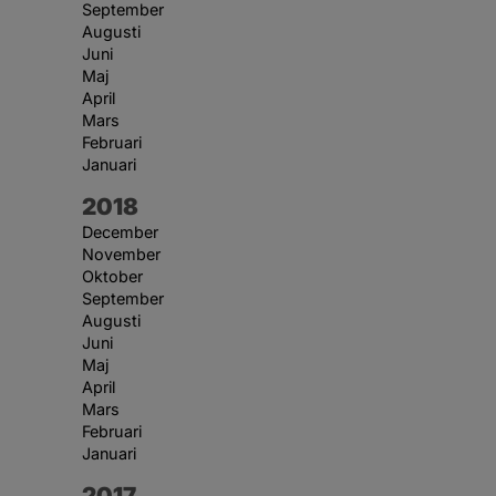
September
Augusti
Juni
Maj
April
Mars
Februari
Januari
År:
2018
December
November
Oktober
September
Augusti
Juni
Maj
April
Mars
Februari
Januari
År:
2017