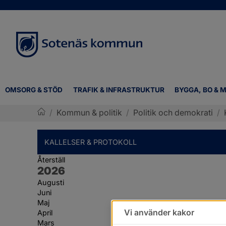
OMSORG & STÖD
TRAFIK & INFRASTRUKTUR
BYGGA, BO & M
/
Kommun & politik
/
Politik och demokrati
/
Sotenäs kommun
KALLELSER & PROTOKOLL
Återställ
År:
2026
Augusti
Juni
Maj
Vi använder kakor
April
Mars