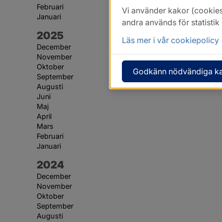
Februari
Vi använder kakor (cookies
Januari
andra används för statisti
År:
2025
Läs mer i vår cookiepolicy
December
November
Oktober
Godkänn nödvändiga k
September
Augusti
Juni
Maj
April
Mars
Februari
Januari
År:
2024
December
November
Oktober
September
Augusti