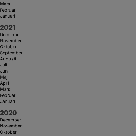
Mars
Februari
Januari
År:
2021
December
November
Oktober
September
Augusti
Juli
Juni
Maj
April
Mars
Februari
Januari
År:
2020
December
November
Oktober