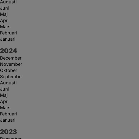
Augusti
Juni
Maj
April
Mars
Februari
Januari
År:
2024
December
November
Oktober
September
Augusti
Juni
Maj
April
Mars
Februari
Januari
År:
2023
December