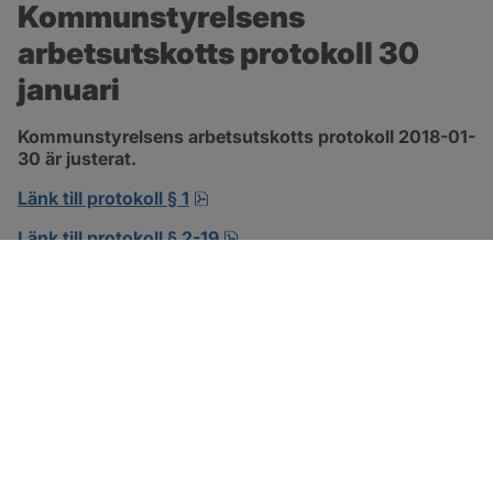
Kommunstyrelsens 
arbetsutskotts protokoll 30 
januari
Kommunstyrelsens arbetsutskotts protokoll 2018-01-
30 är justerat.
pdf, 138.3 kB, öppnas i nytt fönst
Länk till protokoll § 1
pdf, 302.8 kB, öppnas i nytt f
Länk till protokoll § 2-19