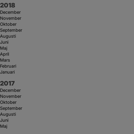
År:
2018
December
November
Oktober
September
Augusti
Juni
Maj
April
Mars
Februari
Januari
År:
2017
December
November
Oktober
September
Augusti
Juni
Maj