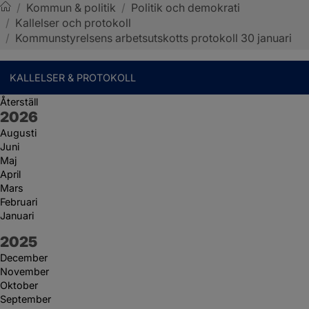
/
Kommun & politik
/
Politik och demokrati
/
Kallelser och protokoll
Sotenäs kommun
/
Kommunstyrelsens arbetsutskotts protokoll 30 januari
KALLELSER & PROTOKOLL
Återställ
År:
2026
Augusti
Juni
Maj
April
Mars
Februari
Januari
År:
2025
December
November
Oktober
September