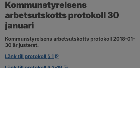
Kommunstyrelsens 
arbetsutskotts protokoll 30 
januari
Kommunstyrelsens arbetsutskotts protokoll 2018-01-
30 är justerat.
pdf, 138.3 kB, öppnas i nytt fönst
Länk till protokoll § 1
pdf, 302.8 kB, öppnas i nytt f
Länk till protokoll § 2-19