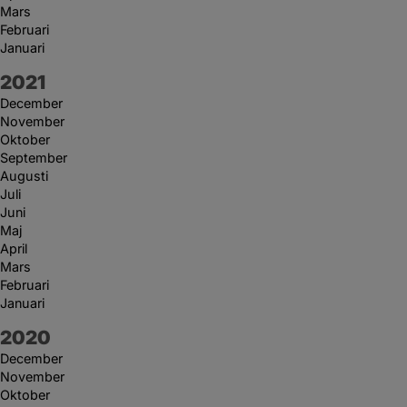
Mars
Februari
Januari
År:
2021
December
November
Oktober
September
Augusti
Juli
Juni
Maj
April
Mars
Februari
Januari
År:
2020
December
November
Oktober