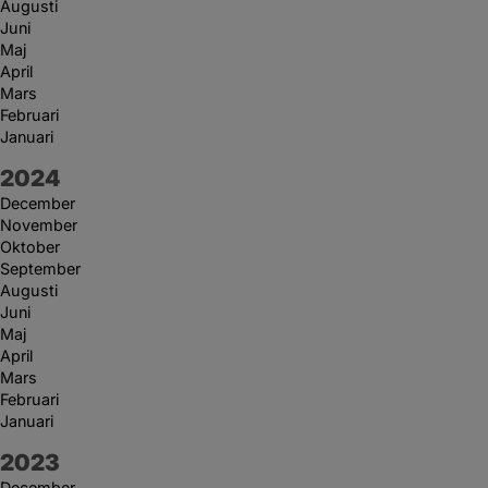
Augusti
Juni
Maj
April
Mars
Februari
Januari
År:
2024
December
November
Oktober
September
Augusti
Juni
Maj
April
Mars
Februari
Januari
År:
2023
December