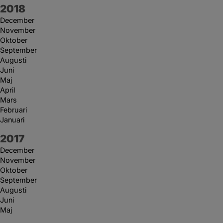
År:
2018
December
November
Oktober
September
Augusti
Juni
Maj
April
Mars
Februari
Januari
År:
2017
December
November
Oktober
September
Augusti
Juni
Maj