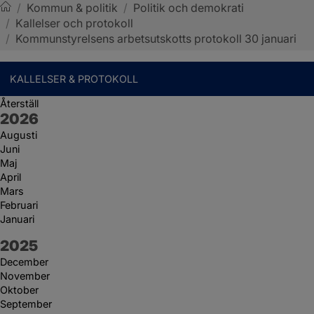
/
Kommun & politik
/
Politik och demokrati
/
Kallelser och protokoll
Sotenäs kommun
/
Kommunstyrelsens arbetsutskotts protokoll 30 januari
KALLELSER & PROTOKOLL
Återställ
År:
2026
Augusti
Juni
Maj
April
Mars
Februari
Januari
År:
2025
December
November
Oktober
September