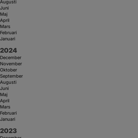
Augusti
Juni
Maj
April
Mars
Februari
Januari
År:
2024
December
November
Oktober
September
Augusti
Juni
Maj
April
Mars
Februari
Januari
År:
2023
December