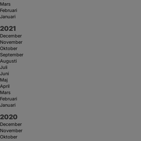
Mars
Februari
Januari
År:
2021
December
November
Oktober
September
Augusti
Juli
Juni
Maj
April
Mars
Februari
Januari
År:
2020
December
November
Oktober