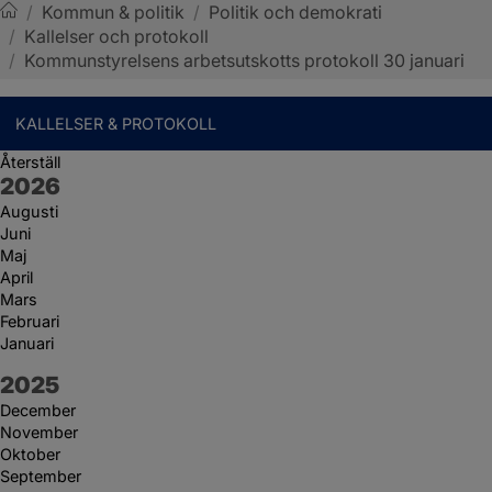
/
Kommun & politik
/
Politik och demokrati
/
Kallelser och protokoll
Sotenäs kommun
/
Kommunstyrelsens arbetsutskotts protokoll 30 januari
KALLELSER & PROTOKOLL
Återställ
År:
2026
Augusti
Juni
Maj
April
Mars
Februari
Januari
År:
2025
December
November
Oktober
September