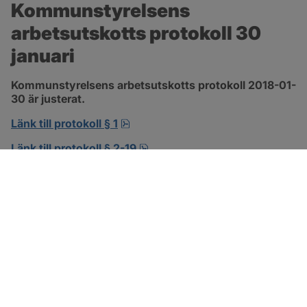
Kommunstyrelsens 
arbetsutskotts protokoll 30 
januari
Kommunstyrelsens arbetsutskotts protokoll 2018-01-
30 är justerat.
pdf, 138.3 kB, öppnas i nytt fönst
Länk till protokoll § 1
pdf, 302.8 kB, öppnas i nytt f
Länk till protokoll § 2-19