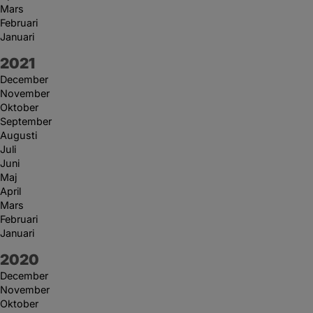
Mars
Februari
Januari
År:
2021
December
November
Oktober
September
Augusti
Juli
Juni
Maj
April
Mars
Februari
Januari
År:
2020
December
November
Oktober