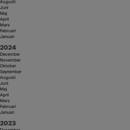
Augusti
Juni
Maj
April
Mars
Februari
Januari
År:
2024
December
November
Oktober
September
Augusti
Juni
Maj
April
Mars
Februari
Januari
År:
2023
December