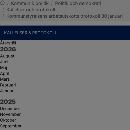
/
Kommun & politik
/
Politik och demokrati
/
Kallelser och protokoll
Sotenäs kommun
/
Kommunstyrelsens arbetsutskotts protokoll 30 januari
KALLELSER & PROTOKOLL
Återställ
År:
2026
Augusti
Juni
Maj
April
Mars
Februari
Januari
År:
2025
December
November
Oktober
September