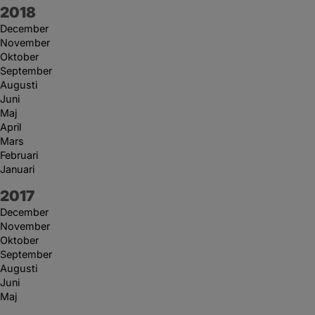
År:
2018
December
November
Oktober
September
Augusti
Juni
Maj
April
Mars
Februari
Januari
År:
2017
December
November
Oktober
September
Augusti
Juni
Maj