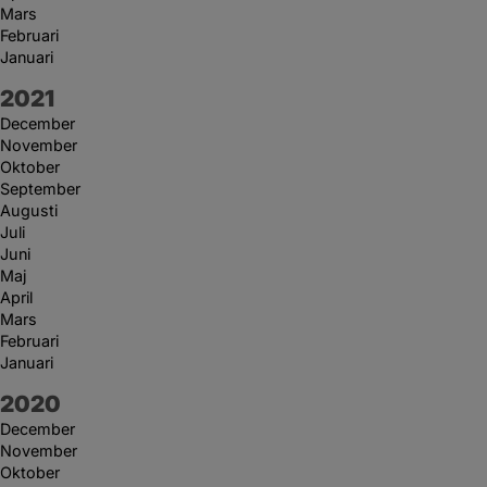
Mars
Februari
Januari
År:
2021
December
November
Oktober
September
Augusti
Juli
Juni
Maj
April
Mars
Februari
Januari
År:
2020
December
November
Oktober