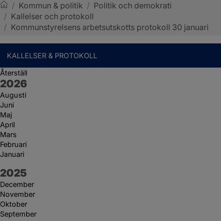
/
Kommun & politik
/
Politik och demokrati
/
Kallelser och protokoll
Sotenäs kommun
/
Kommunstyrelsens arbetsutskotts protokoll 30 januari
KALLELSER & PROTOKOLL
Återställ
År:
2026
Augusti
Juni
Maj
April
Mars
Februari
Januari
År:
2025
December
November
Oktober
September