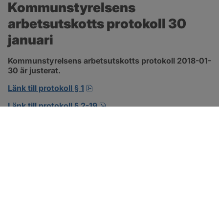
Kommunstyrelsens 
arbetsutskotts protokoll 30 
januari
Kommunstyrelsens arbetsutskotts protokoll 2018-01-
30 är justerat.
pdf, 138.3 kB, öppnas i nytt fönst
Länk till protokoll § 1
pdf, 302.8 kB, öppnas i nytt f
Länk till protokoll § 2-19