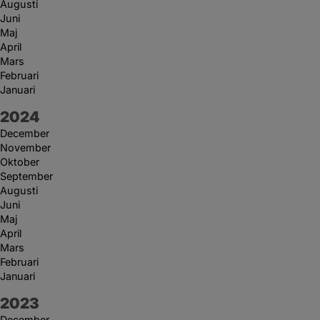
Augusti
Juni
Maj
April
Mars
Februari
Januari
År:
2024
December
November
Oktober
September
Augusti
Juni
Maj
April
Mars
Februari
Januari
År:
2023
December