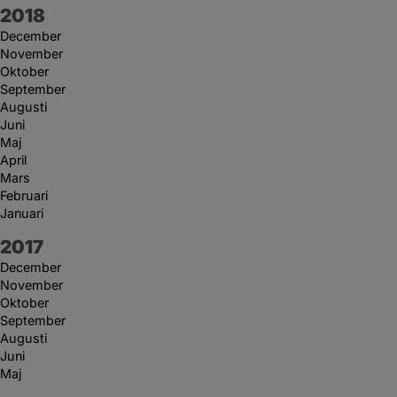
År:
2018
December
November
Oktober
September
Augusti
Juni
Maj
April
Mars
Februari
Januari
År:
2017
December
November
Oktober
September
Augusti
Juni
Maj