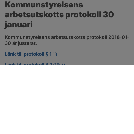
Kommunstyrelsens 
arbetsutskotts protokoll 30 
januari
Kommunstyrelsens arbetsutskotts protokoll 2018-01-
30 är justerat.
pdf, 138.3 kB, öppnas i nytt fönst
Länk till protokoll § 1
pdf, 302.8 kB, öppnas i nytt f
Länk till protokoll § 2-19