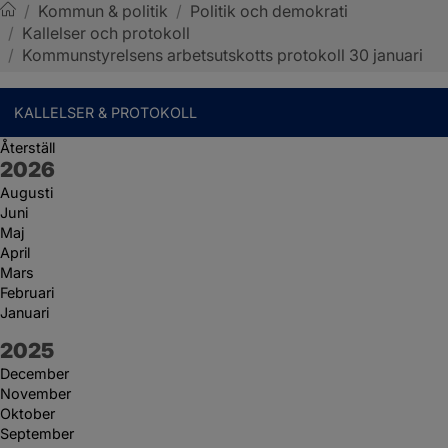
/
Kommun & politik
/
Politik och demokrati
/
Kallelser och protokoll
Sotenäs kommun
/
Kommunstyrelsens arbetsutskotts protokoll 30 januari
KALLELSER & PROTOKOLL
Återställ
År:
2026
Augusti
Juni
Maj
April
Mars
Februari
Januari
År:
2025
December
November
Oktober
September