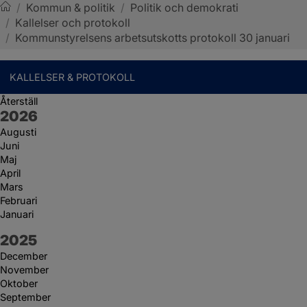
/
Kommun & politik
/
Politik och demokrati
/
Kallelser och protokoll
Sotenäs kommun
/
Kommunstyrelsens arbetsutskotts protokoll 30 januari
KALLELSER & PROTOKOLL
Återställ
År:
2026
Augusti
Juni
Maj
April
Mars
Februari
Januari
År:
2025
December
November
Oktober
September