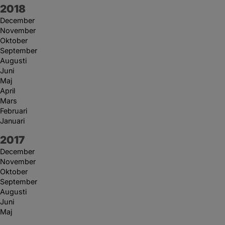
År:
2018
December
November
Oktober
September
Augusti
Juni
Maj
April
Mars
Februari
Januari
År:
2017
December
November
Oktober
September
Augusti
Juni
Maj