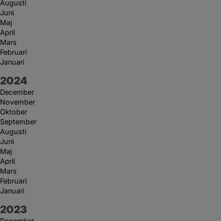
Augusti
Juni
Maj
April
Mars
Februari
Januari
År:
2024
December
November
Oktober
September
Augusti
Juni
Maj
April
Mars
Februari
Januari
År:
2023
December