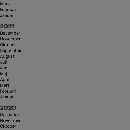
Mars
Februari
Januari
År:
2021
December
November
Oktober
September
Augusti
Juli
Juni
Maj
April
Mars
Februari
Januari
År:
2020
December
November
Oktober