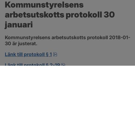
Kommunstyrelsens 
arbetsutskotts protokoll 30 
januari
Kommunstyrelsens arbetsutskotts protokoll 2018-01-
30 är justerat.
pdf, 138.3 kB, öppnas i nytt fönst
Länk till protokoll § 1
pdf, 302.8 kB, öppnas i nytt f
Länk till protokoll § 2-19