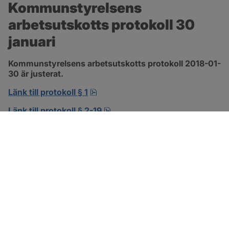
Kommunstyrelsens 
arbetsutskotts protokoll 30 
januari
Kommunstyrelsens arbetsutskotts protokoll 2018-01-
30 är justerat.
pdf, 138.3 kB, öppnas i nytt fönst
Länk till protokoll § 1
pdf, 302.8 kB, öppnas i nytt f
Länk till protokoll § 2-19