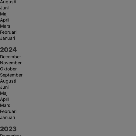
Augusti
Juni
Maj
April
Mars
Februari
Januari
År:
2024
December
November
Oktober
September
Augusti
Juni
Maj
April
Mars
Februari
Januari
År:
2023
December