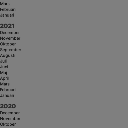
Mars
Februari
Januari
År:
2021
December
November
Oktober
September
Augusti
Juli
Juni
Maj
April
Mars
Februari
Januari
År:
2020
December
November
Oktober