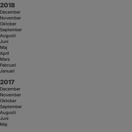
År:
2018
December
November
Oktober
September
Augusti
Juni
Maj
April
Mars
Februari
Januari
År:
2017
December
November
Oktober
September
Augusti
Juni
Maj