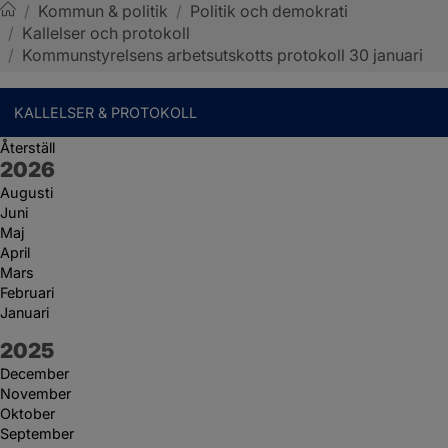
/
Kommun & politik
/
Politik och demokrati
/
Kallelser och protokoll
Sotenäs kommun
/
Kommunstyrelsens arbetsutskotts protokoll 30 januari
KALLELSER & PROTOKOLL
Återställ
År:
2026
Augusti
Juni
Maj
April
Mars
Februari
Januari
År:
2025
December
November
Oktober
September