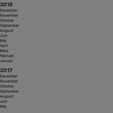
År:
2018
December
November
Oktober
September
Augusti
Juni
Maj
April
Mars
Februari
Januari
År:
2017
December
November
Oktober
September
Augusti
Juni
Maj