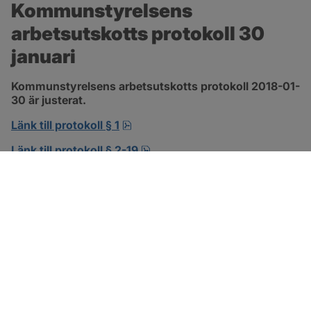
Kommunstyrelsens 
arbetsutskotts protokoll 30 
januari
Kommunstyrelsens arbetsutskotts protokoll 2018-01-
30 är justerat.
pdf, 138.3 kB, öppnas i nytt fönst
Länk till protokoll § 1
pdf, 302.8 kB, öppnas i nytt f
Länk till protokoll § 2-19