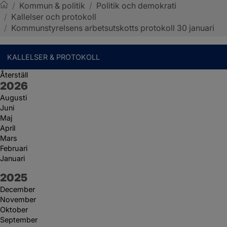
/
Kommun & politik
/
Politik och demokrati
/
Kallelser och protokoll
Sotenäs kommun
/
Kommunstyrelsens arbetsutskotts protokoll 30 januari
KALLELSER & PROTOKOLL
Återställ
År:
2026
Augusti
Juni
Maj
April
Mars
Februari
Januari
År:
2025
December
November
Oktober
September