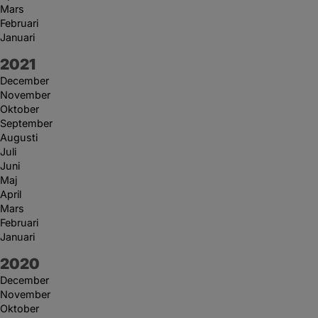
Mars
Februari
Januari
År:
2021
December
November
Oktober
September
Augusti
Juli
Juni
Maj
April
Mars
Februari
Januari
År:
2020
December
November
Oktober