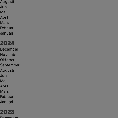
Augusti
Juni
Maj
April
Mars
Februari
Januari
År:
2024
December
November
Oktober
September
Augusti
Juni
Maj
April
Mars
Februari
Januari
År:
2023
December