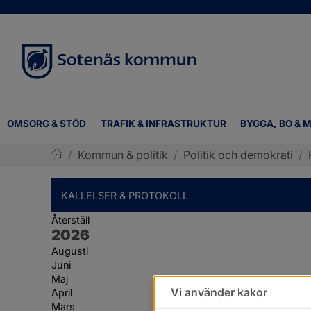
OMSORG & STÖD
TRAFIK & INFRASTRUKTUR
BYGGA, BO & M
/
Kommun & politik
/
Politik och demokrati
/
Sotenäs kommun
KALLELSER & PROTOKOLL
Återställ
År:
2026
Augusti
Juni
Maj
Vi använder kakor
April
Mars