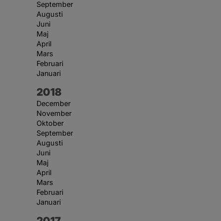
September
Augusti
Juni
Maj
April
Mars
Februari
Januari
År:
2018
December
November
Oktober
September
Augusti
Juni
Maj
April
Mars
Februari
Januari
År:
2017