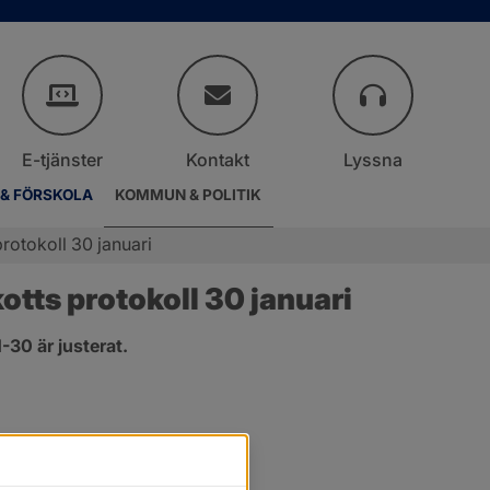
E-tjänster
Kontakt
Lyssna
 & FÖRSKOLA
KOMMUN & POLITIK
rotokoll 30 januari
ts protokoll 30 januari
30 är justerat.
nster.
t fönster.