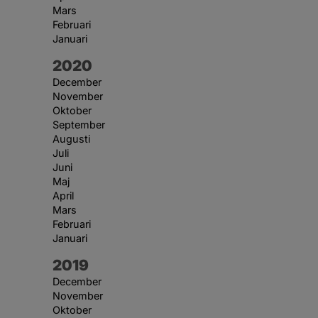
Mars
Februari
Januari
År:
2020
December
November
Oktober
September
Augusti
Juli
Juni
Maj
April
Mars
Februari
Januari
År:
2019
December
November
Oktober