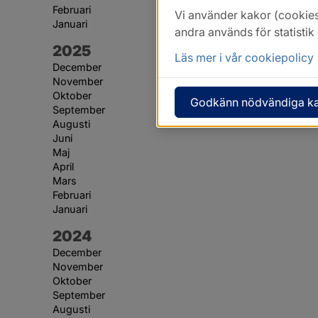
Februari
Vi använder kakor (cookies
Januari
andra används för statisti
År:
2025
Läs mer i vår cookiepolicy
December
November
Oktober
Godkänn nödvändiga k
September
Augusti
Juni
Maj
April
Mars
Februari
Januari
År:
2024
December
November
Oktober
September
Augusti