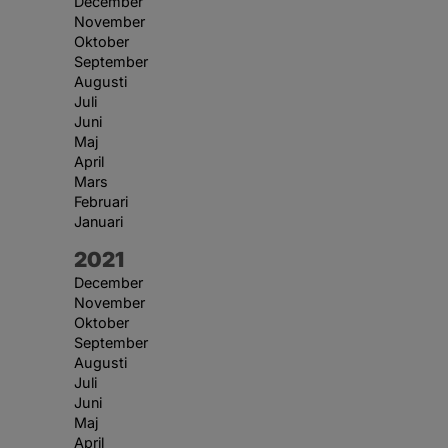
December
November
Oktober
September
Augusti
Juli
Juni
Maj
April
Mars
Februari
Januari
År:
2021
December
November
Oktober
September
Augusti
Juli
Juni
Maj
April