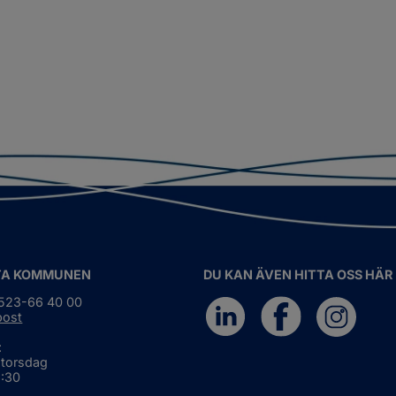
TA KOMMUNEN
DU KAN ÄVEN HITTA OSS HÄR
0523-66 40 00
post
:
 torsdag
6:30