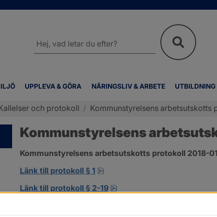
Sök
på
webbplatsen
ILJÖ
UPPLEVA & GÖRA
NÄRINGSLIV & ARBETE
UTBILDNING
Kallelser och protokoll
/
Kommunstyrelsens arbetsutskotts p
Kommunstyrelsens arbetsutskot
Kommunstyrelsens arbetsutskotts protokoll 2018-01-
pdf, 138.3 kB, öppnas i nytt fö
Länk till protokoll § 1
pdf, 302.8 kB, öppnas i nyt
Länk till protokoll § 2-19