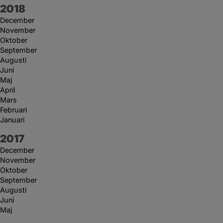
År:
2018
December
November
Oktober
September
Augusti
Juni
Maj
April
Mars
Februari
Januari
År:
2017
December
November
Oktober
September
Augusti
Juni
Maj