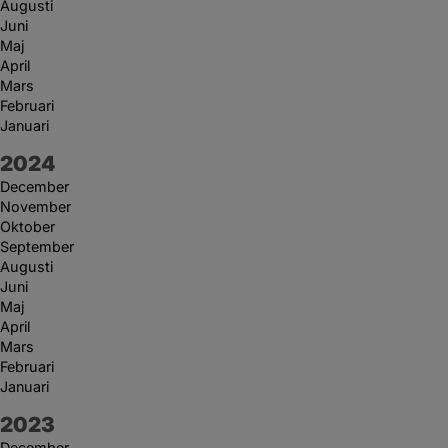
Augusti
Juni
Maj
April
Mars
Februari
Januari
År:
2024
December
November
Oktober
September
Augusti
Juni
Maj
April
Mars
Februari
Januari
År:
2023
December