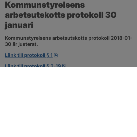
Kommunstyrelsens 
arbetsutskotts protokoll 30 
januari
Kommunstyrelsens arbetsutskotts protokoll 2018-01-
30 är justerat.
pdf, 138.3 kB, öppnas i nytt fönst
Länk till protokoll § 1
pdf, 302.8 kB, öppnas i nytt f
Länk till protokoll § 2-19