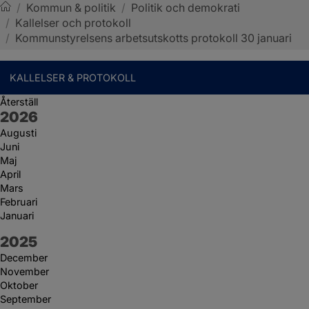
/
Kommun & politik
/
Politik och demokrati
/
Kallelser och protokoll
Sotenäs kommun
/
Kommunstyrelsens arbetsutskotts protokoll 30 januari
KALLELSER & PROTOKOLL
Återställ
År:
2026
Augusti
Juni
Maj
April
Mars
Februari
Januari
År:
2025
December
November
Oktober
September