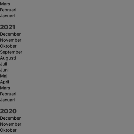
Mars
Februari
Januari
År:
2021
December
November
Oktober
September
Augusti
Juli
Juni
Maj
April
Mars
Februari
Januari
År:
2020
December
November
Oktober