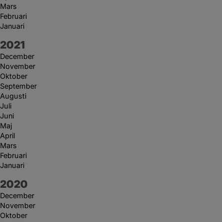
Mars
Februari
Januari
År:
2021
December
November
Oktober
September
Augusti
Juli
Juni
Maj
April
Mars
Februari
Januari
År:
2020
December
November
Oktober