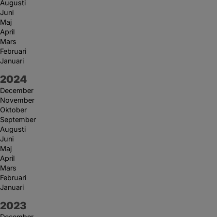
Augusti
Juni
Maj
April
Mars
Februari
Januari
År:
2024
December
November
Oktober
September
Augusti
Juni
Maj
April
Mars
Februari
Januari
År:
2023
December