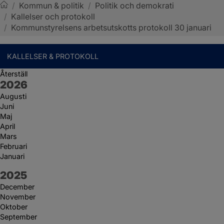
/
Kommun & politik
/
Politik och demokrati
/
Kallelser och protokoll
Sotenäs kommun
/
Kommunstyrelsens arbetsutskotts protokoll 30 januari
KALLELSER & PROTOKOLL
Återställ
År:
2026
Augusti
Juni
Maj
April
Mars
Februari
Januari
År:
2025
December
November
Oktober
September