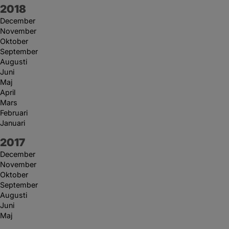
År:
2018
December
November
Oktober
September
Augusti
Juni
Maj
April
Mars
Februari
Januari
År:
2017
December
November
Oktober
September
Augusti
Juni
Maj