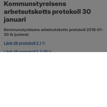
Kommunstyrelsens 
arbetsutskotts protokoll 30 
januari
Kommunstyrelsens arbetsutskotts protokoll 2018-01-
30 är justerat.
pdf, 138.3 kB, öppnas i nytt fönst
Länk till protokoll § 1
pdf, 302.8 kB, öppnas i nytt f
Länk till protokoll § 2-19