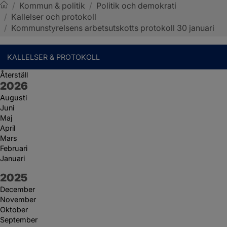
/
Kommun & politik
/
Politik och demokrati
/
Kallelser och protokoll
Sotenäs kommun
/
Kommunstyrelsens arbetsutskotts protokoll 30 januari
KALLELSER & PROTOKOLL
Återställ
År:
2026
Augusti
Juni
Maj
April
Mars
Februari
Januari
År:
2025
December
November
Oktober
September