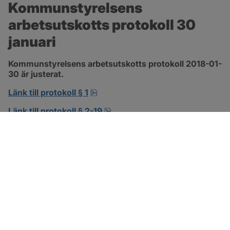
Kommunstyrelsens 
arbetsutskotts protokoll 30 
januari
Kommunstyrelsens arbetsutskotts protokoll 2018-01-
30 är justerat.
pdf, 138.3 kB, öppnas i nytt fönst
Länk till protokoll § 1
pdf, 302.8 kB, öppnas i nytt f
Länk till protokoll § 2-19