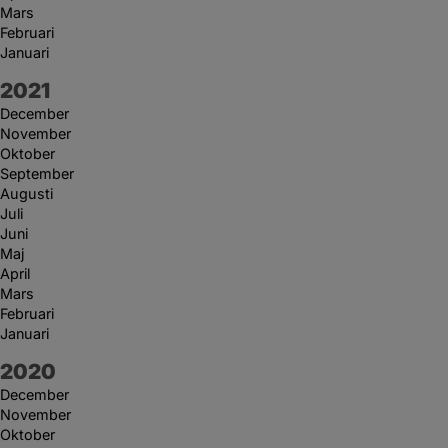
Mars
Februari
Januari
År:
2021
December
November
Oktober
September
Augusti
Juli
Juni
Maj
April
Mars
Februari
Januari
År:
2020
December
November
Oktober