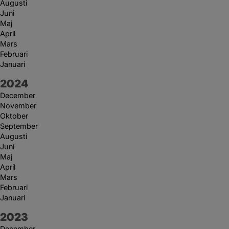
Augusti
Juni
Maj
April
Mars
Februari
Januari
År:
2024
December
November
Oktober
September
Augusti
Juni
Maj
April
Mars
Februari
Januari
År:
2023
December