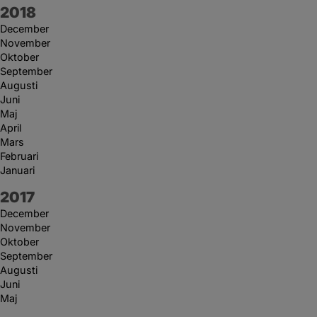
År:
2018
December
November
Oktober
September
Augusti
Juni
Maj
April
Mars
Februari
Januari
År:
2017
December
November
Oktober
September
Augusti
Juni
Maj