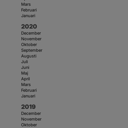
Mars
Februari
Januari
År:
2020
December
November
Oktober
September
Augusti
Juli
Juni
Maj
April
Mars
Februari
Januari
År:
2019
December
November
Oktober