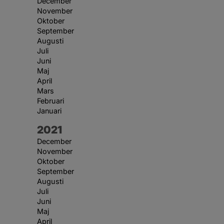
December
November
Oktober
September
Augusti
Juli
Juni
Maj
April
Mars
Februari
Januari
År:
2021
December
November
Oktober
September
Augusti
Juli
Juni
Maj
April