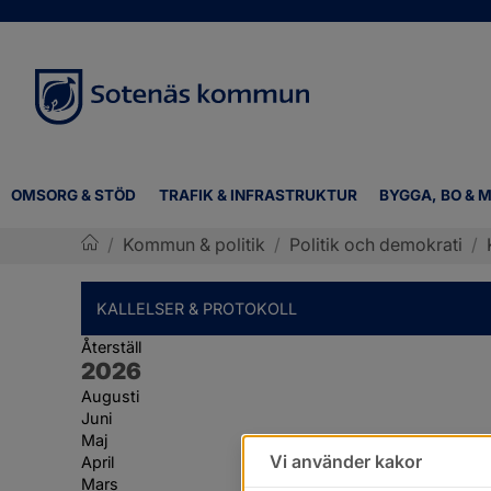
OMSORG & STÖD
TRAFIK & INFRASTRUKTUR
BYGGA, BO & M
/
Kommun & politik
/
Politik och demokrati
/
Sotenäs kommun
KALLELSER & PROTOKOLL
Återställ
År:
2026
Augusti
Juni
Maj
Vi använder kakor
April
Mars