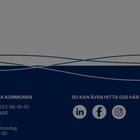
TA KOMMUNEN
DU KAN ÄVEN HITTA OSS HÄR
0523-66 40 00
post
:
 torsdag
6:30