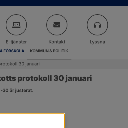
E-tjänster
Kontakt
Lyssna
 & FÖRSKOLA
KOMMUN & POLITIK
rotokoll 30 januari
ts protokoll 30 januari
30 är justerat.
nster.
t fönster.