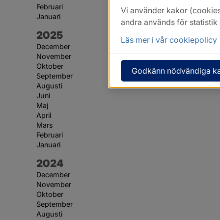
Februari
Vi använder kakor (cookies
Januari
andra används för statisti
År:
2025
Läs mer i vår cookiepolicy
December
November
Oktober
Godkänn nödvändiga k
September
Augusti
Juni
Maj
April
Mars
Februari
Januari
År:
2024
December
November
Oktober
September
Augusti