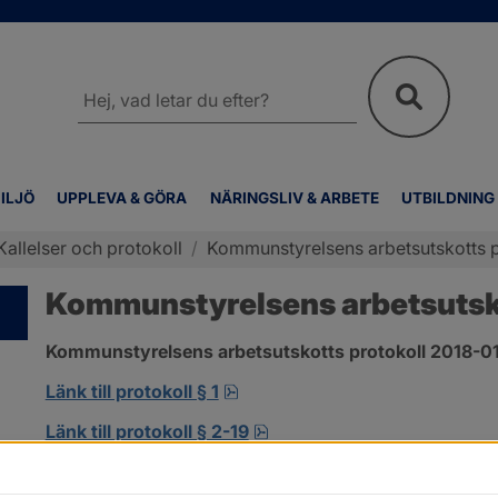
Sök
på
webbplatsen
ILJÖ
UPPLEVA & GÖRA
NÄRINGSLIV & ARBETE
UTBILDNING
Kallelser och protokoll
/
Kommunstyrelsens arbetsutskotts p
Kommunstyrelsens arbetsutskot
Kommunstyrelsens arbetsutskotts protokoll 2018-01-
pdf, 138.3 kB, öppnas i nytt fö
Länk till protokoll § 1
pdf, 302.8 kB, öppnas i nyt
Länk till protokoll § 2-19