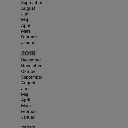
September
Augusti
Juni
Maj
April
Mars
Februari
Januari
År:
2018
December
November
Oktober
September
Augusti
Juni
Maj
April
Mars
Februari
Januari
År:
2017