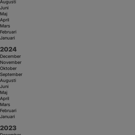
Augusti
Juni
Maj
April
Mars
Februari
Januari
År:
2024
December
November
Oktober
September
Augusti
Juni
Maj
April
Mars
Februari
Januari
År:
2023
December