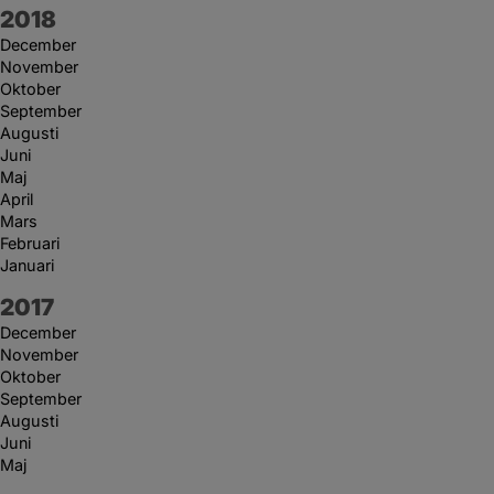
År:
2018
December
November
Oktober
September
Augusti
Juni
Maj
April
Mars
Februari
Januari
År:
2017
December
November
Oktober
September
Augusti
Juni
Maj