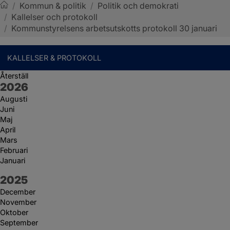
/
Kommun & politik
/
Politik och demokrati
/
Kallelser och protokoll
Sotenäs kommun
/
Kommunstyrelsens arbetsutskotts protokoll 30 januari
KALLELSER & PROTOKOLL
Återställ
År:
2026
Augusti
Juni
Maj
April
Mars
Februari
Januari
År:
2025
December
November
Oktober
September