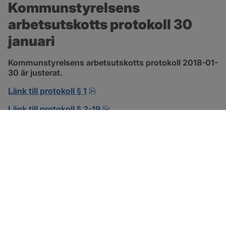
Kommunstyrelsens 
arbetsutskotts protokoll 30 
januari
Kommunstyrelsens arbetsutskotts protokoll 2018-01-
30 är justerat.
pdf, 138.3 kB, öppnas i nytt fönst
Länk till protokoll § 1
pdf, 302.8 kB, öppnas i nytt f
Länk till protokoll § 2-19