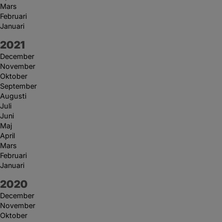
Mars
Februari
Januari
År:
2021
December
November
Oktober
September
Augusti
Juli
Juni
Maj
April
Mars
Februari
Januari
År:
2020
December
November
Oktober