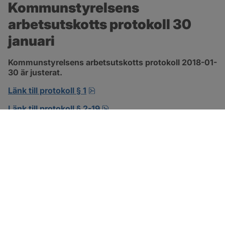
Kommunstyrelsens 
arbetsutskotts protokoll 30 
januari
Kommunstyrelsens arbetsutskotts protokoll 2018-01-
30 är justerat.
pdf, 138.3 kB, öppnas i nytt fönst
Länk till protokoll § 1
pdf, 302.8 kB, öppnas i nytt f
Länk till protokoll § 2-19