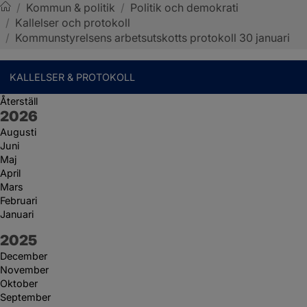
/
Kommun & politik
/
Politik och demokrati
/
Kallelser och protokoll
Sotenäs kommun
/
Kommunstyrelsens arbetsutskotts protokoll 30 januari
KALLELSER & PROTOKOLL
Återställ
År:
2026
Augusti
Juni
Maj
April
Mars
Februari
Januari
År:
2025
December
November
Oktober
September