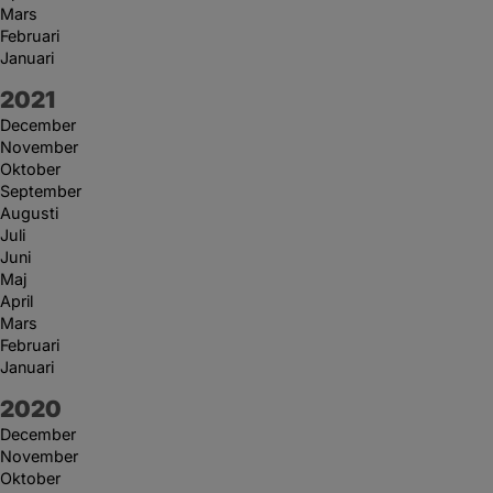
Mars
Februari
Januari
År:
2021
December
November
Oktober
September
Augusti
Juli
Juni
Maj
April
Mars
Februari
Januari
År:
2020
December
November
Oktober