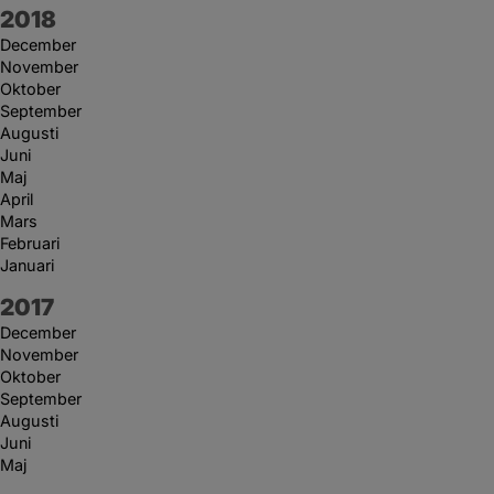
År:
2018
December
November
Oktober
September
Augusti
Juni
Maj
April
Mars
Februari
Januari
År:
2017
December
November
Oktober
September
Augusti
Juni
Maj