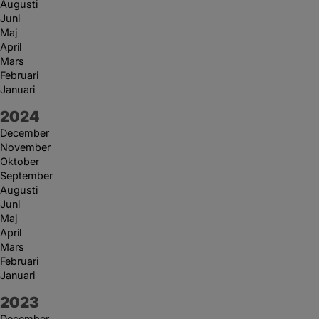
Augusti
Juni
Maj
April
Mars
Februari
Januari
År:
2024
December
November
Oktober
September
Augusti
Juni
Maj
April
Mars
Februari
Januari
År:
2023
December