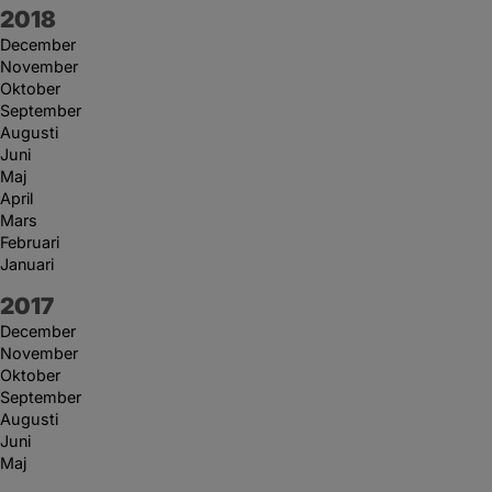
År:
2018
December
November
Oktober
September
Augusti
Juni
Maj
April
Mars
Februari
Januari
År:
2017
December
November
Oktober
September
Augusti
Juni
Maj