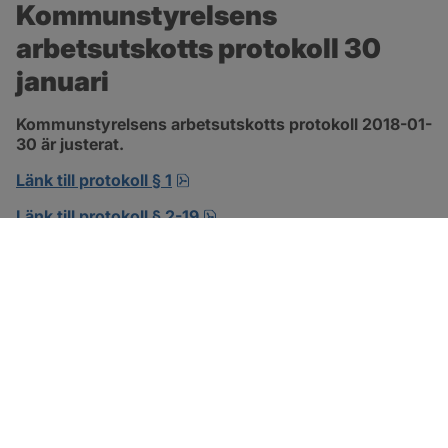
Kommunstyrelsens 
arbetsutskotts protokoll 30 
januari
Kommunstyrelsens arbetsutskotts protokoll 2018-01-
30 är justerat.
pdf, 138.3 kB, öppnas i nytt fönst
Länk till protokoll § 1
pdf, 302.8 kB, öppnas i nytt f
Länk till protokoll § 2-19