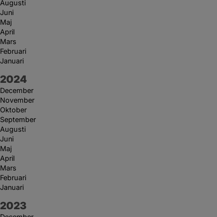
Augusti
Juni
Maj
April
Mars
Februari
Januari
År:
2024
December
November
Oktober
September
Augusti
Juni
Maj
April
Mars
Februari
Januari
År:
2023
December