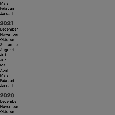
Mars
Februari
Januari
År:
2021
December
November
Oktober
September
Augusti
Juli
Juni
Maj
April
Mars
Februari
Januari
År:
2020
December
November
Oktober