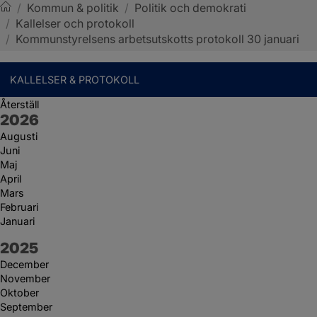
/
Kommun & politik
/
Politik och demokrati
/
Kallelser och protokoll
Sotenäs kommun
/
Kommunstyrelsens arbetsutskotts protokoll 30 januari
KALLELSER & PROTOKOLL
Återställ
År:
2026
Augusti
Juni
Maj
April
Mars
Februari
Januari
År:
2025
December
November
Oktober
September