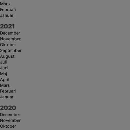
Mars
Februari
Januari
År:
2021
December
November
Oktober
September
Augusti
Juli
Juni
Maj
April
Mars
Februari
Januari
År:
2020
December
November
Oktober