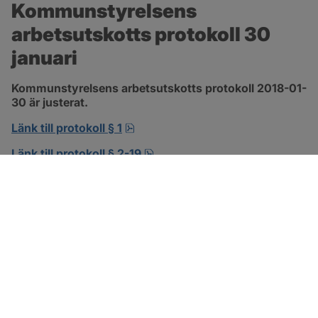
Kommunstyrelsens 
arbetsutskotts protokoll 30 
januari
Kommunstyrelsens arbetsutskotts protokoll 2018-01-
30 är justerat.
pdf, 138.3 kB, öppnas i nytt fönst
Länk till protokoll § 1
pdf, 302.8 kB, öppnas i nytt f
Länk till protokoll § 2-19