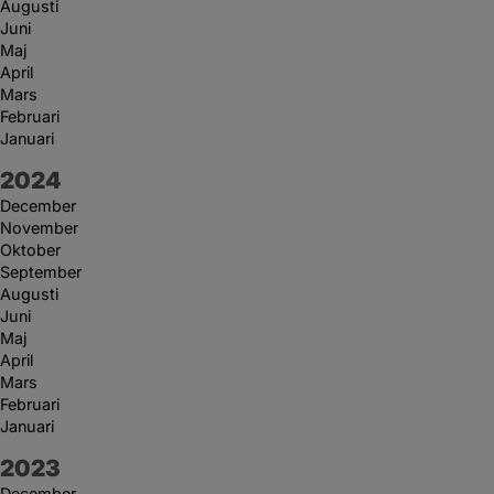
Augusti
Juni
Maj
April
Mars
Februari
Januari
År:
2024
December
November
Oktober
September
Augusti
Juni
Maj
April
Mars
Februari
Januari
År:
2023
December