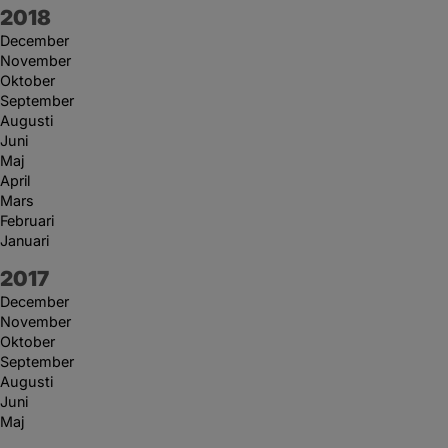
År:
2018
December
November
Oktober
September
Augusti
Juni
Maj
April
Mars
Februari
Januari
År:
2017
December
November
Oktober
September
Augusti
Juni
Maj