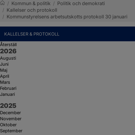
/
Kommun & politik
/
Politik och demokrati
/
Kallelser och protokoll
Sotenäs kommun
/
Kommunstyrelsens arbetsutskotts protokoll 30 januari
KALLELSER & PROTOKOLL
Återställ
År:
2026
Augusti
Juni
Maj
April
Mars
Februari
Januari
År:
2025
December
November
Oktober
September