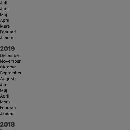
Juli
Juni
Maj
April
Mars
Februari
Januari
År:
2019
December
November
Oktober
September
Augusti
Juni
Maj
April
Mars
Februari
Januari
År:
2018