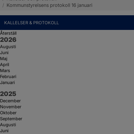
/
Kommunstyrelsens protokoll 16 januari
KALLELSER & PROTOKOLL
Återställ
År:
2026
Augusti
Juni
Maj
April
Mars
Februari
Januari
År:
2025
December
November
Oktober
September
Augusti
Juni