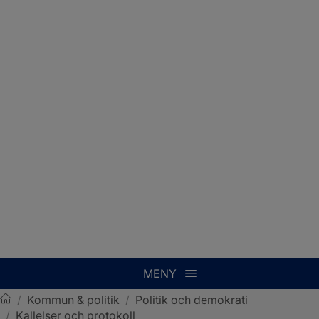
MENY
/
Kommun & politik
/
Politik och demokrati
/
Kallelser och protokoll
Sotenäs kommun