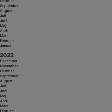
Oktober
September
Augusti
Juli
Juni
Maj
April
Mars
Februari
Januari
År:
2022
December
November
Oktober
September
Augusti
Juli
Juni
Maj
April
Mars
Februari