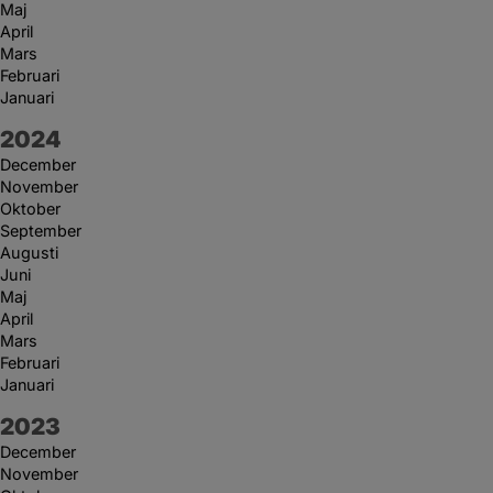
Maj
April
Mars
Februari
Januari
År:
2024
December
November
Oktober
September
Augusti
Juni
Maj
April
Mars
Februari
Januari
År:
2023
December
November