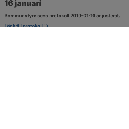
16 januari
Kommunstyrelsens protokoll 2019-01-16 är justerat.
pdf, 147.4 kB, öppnas i nytt fönster.
Länk till protokoll
SOTENÄS KOMMUN
Besöksadress
Parkgatan 46
456 80 Kungshamn
Hitta hit