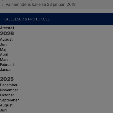
/
Valnämndens kallelse 23 januari 2019
KALLELSER & PROTOKOLL
Återställ
År:
2026
Augusti
Juni
Maj
April
Mars
Februari
Januari
År:
2025
December
November
Oktober
September
Augusti
Juni