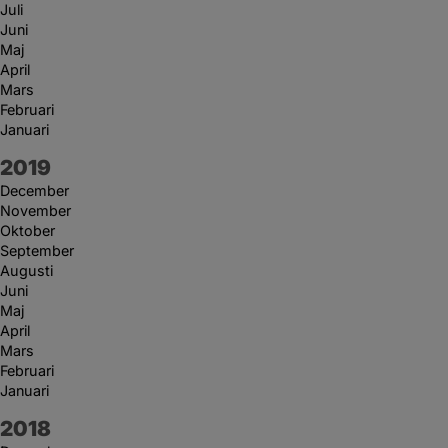
Juli
Juni
Maj
April
Mars
Februari
Januari
År:
2019
December
November
Oktober
September
Augusti
Juni
Maj
April
Mars
Februari
Januari
År:
2018