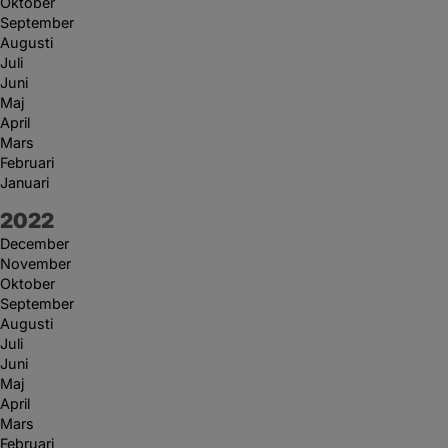
Oktober
September
Augusti
Juli
Juni
Maj
April
Mars
Februari
Januari
År:
2022
December
November
Oktober
September
Augusti
Juli
Juni
Maj
April
Mars
Februari