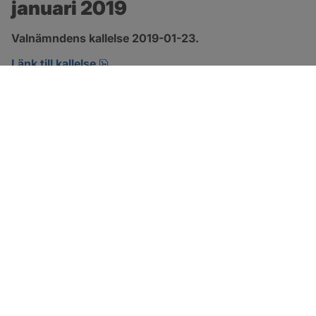
januari 2019
Valnämndens kallelse 2019-01-23.
pdf.
Länk till kallelse
SOTENÄS KOMMUN
Besöksadress
Parkgatan 46
456 80 Kungshamn
Hitta hit