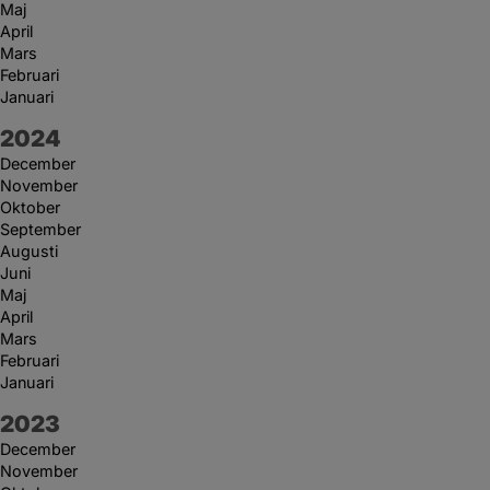
Maj
April
Mars
Februari
Januari
År:
2024
December
November
Oktober
September
Augusti
Juni
Maj
April
Mars
Februari
Januari
År:
2023
December
November