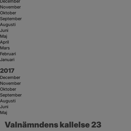
December
November
Oktober
September
Augusti
Juni
Maj
April
Mars
Februari
Januari
År:
2017
December
November
Oktober
September
Augusti
Juni
Maj
Valnämndens kallelse 23 