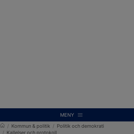
MENY
/
Kommun & politik
/
Politik och demokrati
/
Kallelser och protokoll
Sotenäs kommun