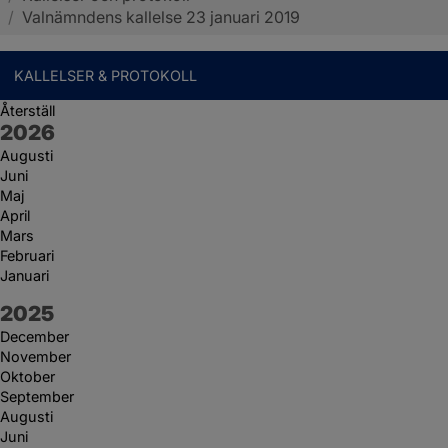
/
Valnämndens kallelse 23 januari 2019
KALLELSER & PROTOKOLL
Återställ
År:
2026
Augusti
Juni
Maj
April
Mars
Februari
Januari
År:
2025
December
November
Oktober
September
Augusti
Juni