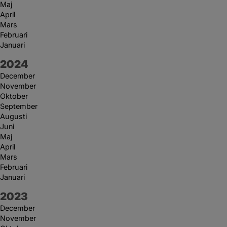
Maj
April
Mars
Februari
Januari
År:
2024
December
November
Oktober
September
Augusti
Juni
Maj
April
Mars
Februari
Januari
År:
2023
December
November