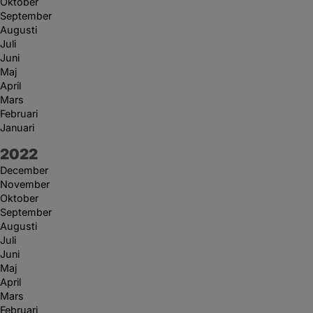
Oktober
September
Augusti
Juli
Juni
Maj
April
Mars
Februari
Januari
År:
2022
December
November
Oktober
September
Augusti
Juli
Juni
Maj
April
Mars
Februari