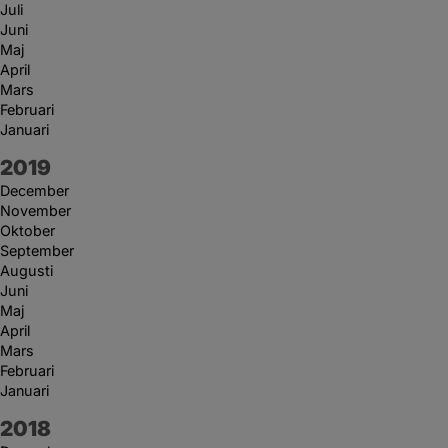
Juli
Juni
Maj
April
Mars
Februari
Januari
År:
2019
December
November
Oktober
September
Augusti
Juni
Maj
April
Mars
Februari
Januari
År:
2018