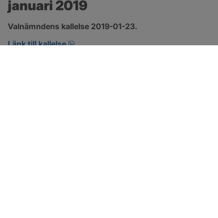
januari 2019
Valnämndens kallelse 2019-01-23.
pdf.
Länk till kallelse
SOTENÄS KOMMUN
Besöksadress
Parkgatan 46
456 80 Kungshamn
Hitta hit