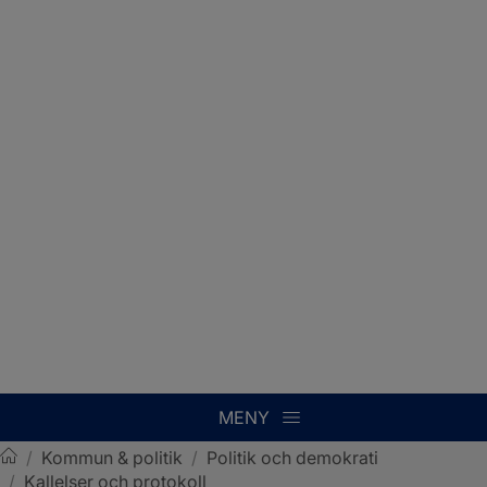
MENY
/
Kommun & politik
/
Politik och demokrati
/
Kallelser och protokoll
Sotenäs kommun