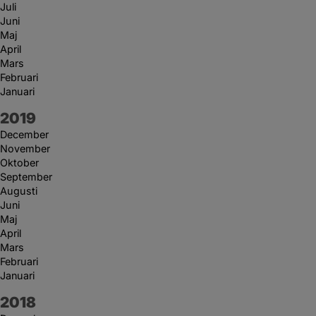
Juli
Juni
Maj
April
Mars
Februari
Januari
År:
2019
December
November
Oktober
September
Augusti
Juni
Maj
April
Mars
Februari
Januari
År:
2018