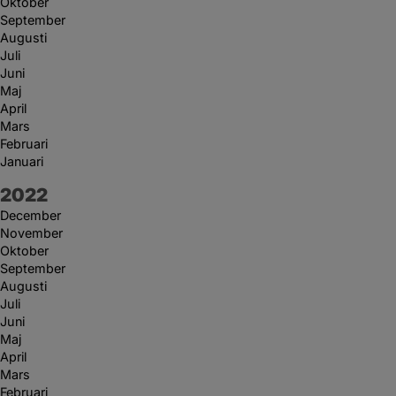
Oktober
September
Augusti
Juli
Juni
Maj
April
Mars
Februari
Januari
År:
2022
December
November
Oktober
September
Augusti
Juli
Juni
Maj
April
Mars
Februari