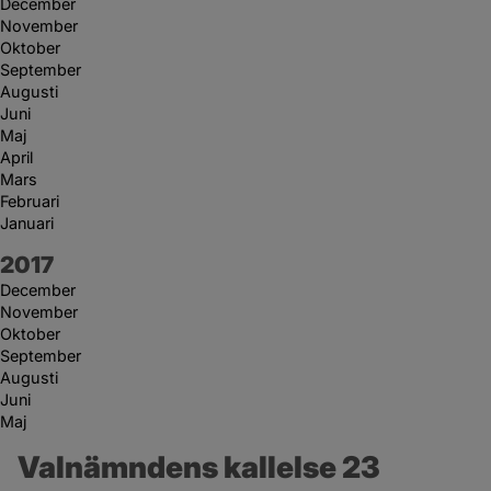
December
November
Oktober
September
Augusti
Juni
Maj
April
Mars
Februari
Januari
År:
2017
December
November
Oktober
September
Augusti
Juni
Maj
Valnämndens kallelse 23 