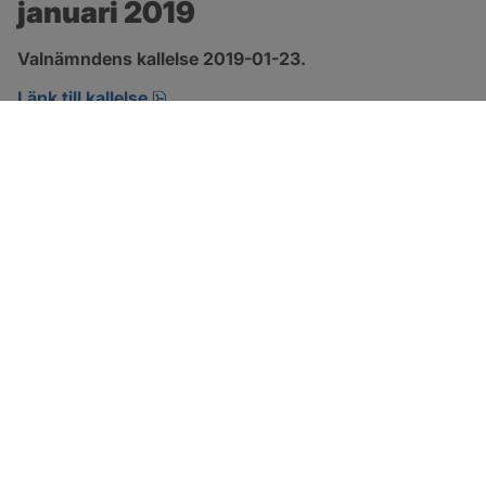
januari 2019
Valnämndens kallelse 2019-01-23.
pdf.
Länk till kallelse
SOTENÄS KOMMUN
Besöksadress
Parkgatan 46
456 80 Kungshamn
Hitta hit