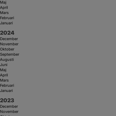
Maj
April
Mars
Februari
Januari
År:
2024
December
November
Oktober
September
Augusti
Juni
Maj
April
Mars
Februari
Januari
År:
2023
December
November