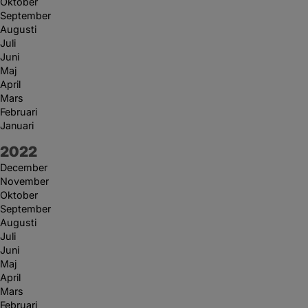
Oktober
September
Augusti
Juli
Juni
Maj
April
Mars
Februari
Januari
År:
2022
December
November
Oktober
September
Augusti
Juli
Juni
Maj
April
Mars
Februari