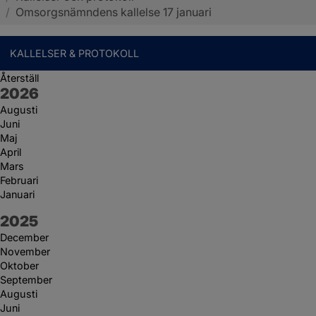
/
Omsorgsnämndens kallelse 17 januari
KALLELSER & PROTOKOLL
Återställ
År:
2026
Augusti
Juni
Maj
April
Mars
Februari
Januari
År:
2025
December
November
Oktober
September
Augusti
Juni