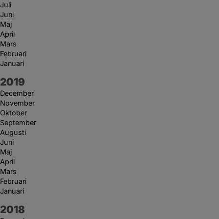
Juli
Juni
Maj
April
Mars
Februari
Januari
År:
2019
December
November
Oktober
September
Augusti
Juni
Maj
April
Mars
Februari
Januari
År:
2018