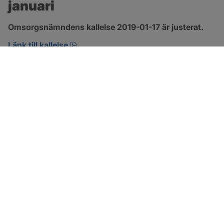
januari
Omsorgsnämndens kallelse 2019-01-17 är justerat.
pdf, öppnas i nytt fönster.
Länk till kallelse
SOTENÄS KOMMUN
Besöksadress
Parkgatan 46
456 80 Kungshamn
Hitta hit