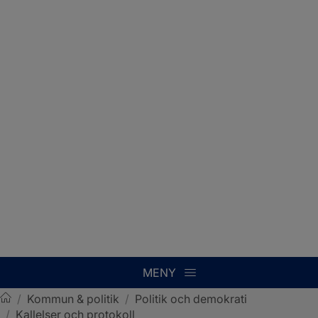
MENY
/
Kommun & politik
/
Politik och demokrati
/
Kallelser och protokoll
Sotenäs kommun