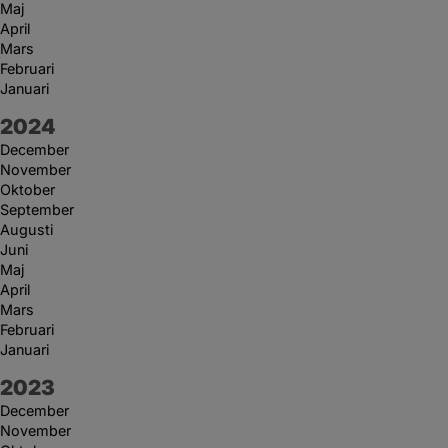
Maj
April
Mars
Februari
Januari
År:
2024
December
November
Oktober
September
Augusti
Juni
Maj
April
Mars
Februari
Januari
År:
2023
December
November