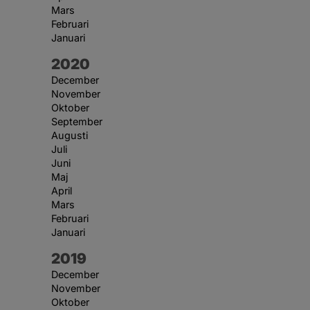
Mars
Februari
Januari
År:
2020
December
November
Oktober
September
Augusti
Juli
Juni
Maj
April
Mars
Februari
Januari
År:
2019
December
November
Oktober