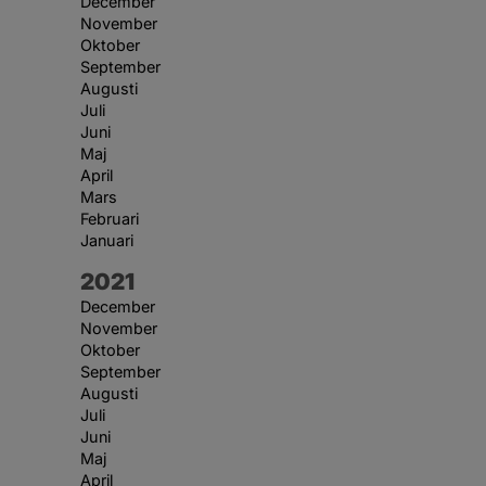
December
November
Oktober
September
Augusti
Juli
Juni
Maj
April
Mars
Februari
Januari
År:
2021
December
November
Oktober
September
Augusti
Juli
Juni
Maj
April