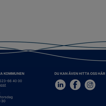
TA KOMMUNEN
DU KAN ÄVEN HITTA OSS HÄR
0523-66 40 00
post
:
 torsdag
6:30