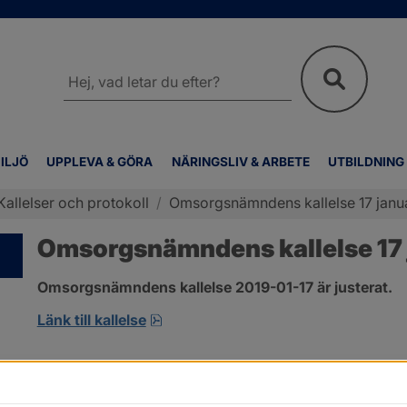
Sök
på
webbplatsen
ILJÖ
UPPLEVA & GÖRA
NÄRINGSLIV & ARBETE
UTBILDNING
Kallelser och protokoll
/
Omsorgsnämndens kallelse 17 janu
Omsorgsnämndens kallelse 17 
Omsorgsnämndens kallelse 2019-01-17 är justerat.
pdf, öppnas i nytt fönster.
Länk till kallelse