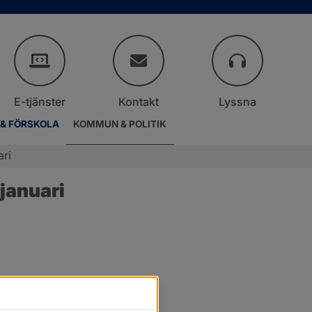
E-tjänster
Kontakt
Lyssna
 & FÖRSKOLA
KOMMUN & POLITIK
ari
januari