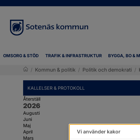
OMSORG & STÖD
TRAFIK & INFRASTRUKTUR
BYGGA, BO & M
/
Kommun & politik
/
Politik och demokrati
/
Sotenäs kommun
KALLELSER & PROTOKOLL
Återställ
År:
2026
Augusti
Juni
Maj
Vi använder kakor
April
Mars