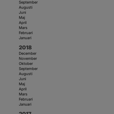
September
Augusti
Juni
Maj
April
Mars
Februari
Januari
År:
2018
December
November
Oktober
September
Augusti
Juni
Maj
April
Mars
Februari
Januari
År:
2017