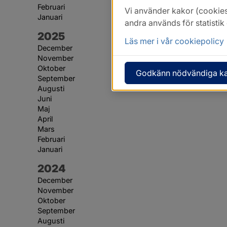
Februari
Vi använder kakor (cookies
Januari
andra används för statisti
År:
2025
Läs mer i vår cookiepolicy
December
November
Oktober
Godkänn nödvändiga k
September
Augusti
Juni
Maj
April
Mars
Februari
Januari
År:
2024
December
November
Oktober
September
Augusti