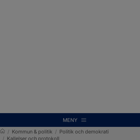
MENY
/
Kommun & politik
/
Politik och demokrati
/
Kallelser och protokoll
Sotenäs kommun