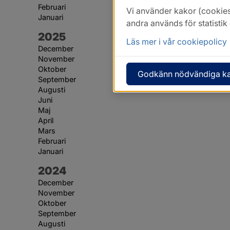
Februari
Vi använder kakor (cookies
Januari
andra används för statisti
År:
2025
Läs mer i vår cookiepolicy
December
November
Oktober
Godkänn nödvändiga k
September
Augusti
Juni
Maj
April
Mars
Februari
Januari
År:
2024
December
November
Oktober
September
Augusti