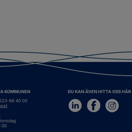
TA KOMMUNEN
DU KAN ÄVEN HITTA OSS HÄR
0523-66 40 00
post
:
 torsdag
6:30