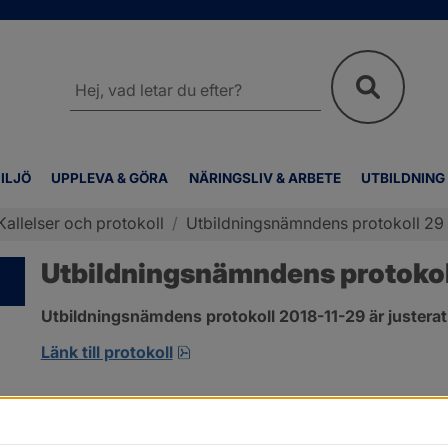
Sök
på
webbplatsen
ILJÖ
UPPLEVA & GÖRA
NÄRINGSLIV & ARBETE
UTBILDNING
Kallelser och protokoll
/
Utbildningsnämndens protokoll 2
Utbildningsnämndens protoko
Utbildningsnämdens protokoll 2018-11-29 är justerat
pdf, 266.9 kB, öppnas i nytt fönst
Länk till protokoll