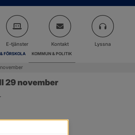
E-tjänster
Kontakt
Lyssna
 & FÖRSKOLA
KOMMUN & POLITIK
9 november
ll 29 november
.
er.