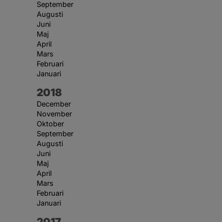
September
Augusti
Juni
Maj
April
Mars
Februari
Januari
År:
2018
December
November
Oktober
September
Augusti
Juni
Maj
April
Mars
Februari
Januari
År:
2017