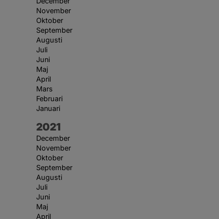
December
November
Oktober
September
Augusti
Juli
Juni
Maj
April
Mars
Februari
Januari
År:
2021
December
November
Oktober
September
Augusti
Juli
Juni
Maj
April