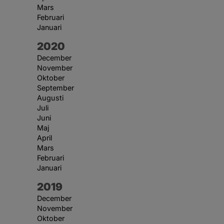
Mars
Februari
Januari
År:
2020
December
November
Oktober
September
Augusti
Juli
Juni
Maj
April
Mars
Februari
Januari
År:
2019
December
November
Oktober