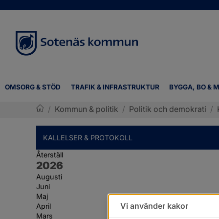
OMSORG & STÖD
TRAFIK & INFRASTRUKTUR
BYGGA, BO & M
/
Kommun & politik
/
Politik och demokrati
/
Sotenäs kommun
KALLELSER & PROTOKOLL
Återställ
År:
2026
Augusti
Juni
Maj
Vi använder kakor
April
Mars