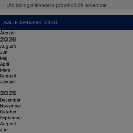
/
Utbildningsnämndens protokoll 29 november
KALLELSER & PROTOKOLL
Återställ
År:
2026
Augusti
Juni
Maj
April
Mars
Februari
Januari
År:
2025
December
November
Oktober
September
Augusti
Juni