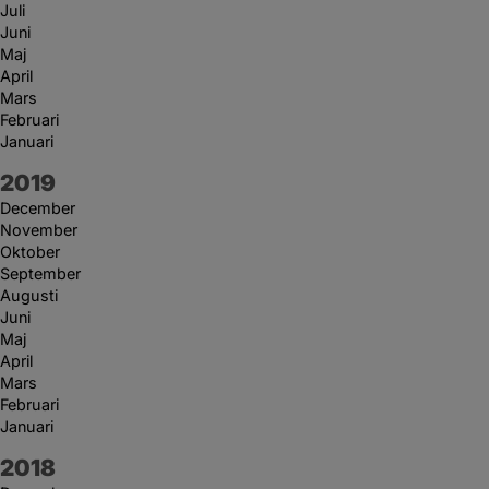
Juli
Juni
Maj
April
Mars
Februari
Januari
År:
2019
December
November
Oktober
September
Augusti
Juni
Maj
April
Mars
Februari
Januari
År:
2018