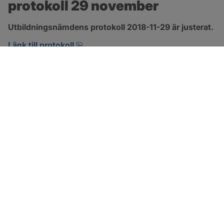
protokoll 29 november
Utbildningsnämdens protokoll 2018-11-29 är justerat.
pdf, 266.9 kB, öppnas i nytt fönster.
Länk till protokoll
SOTENÄS KOMMUN
Besöksadress
Parkgatan 46
456 80 Kungshamn
Hitta hit