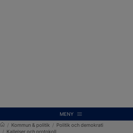
MENY
/
Kommun & politik
/
Politik och demokrati
/
Kallelser och protokoll
Sotenäs kommun