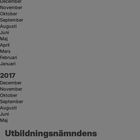
December
November
Oktober
September
Augusti
Juni
Maj
April
Mars
Februari
Januari
År:
2017
December
November
Oktober
September
Augusti
Juni
Maj
Utbildningsnämndens 