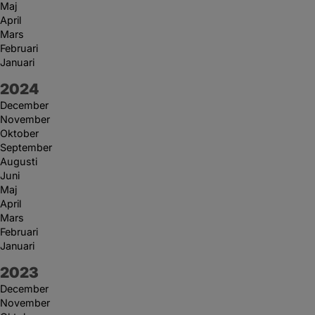
Maj
April
Mars
Februari
Januari
År:
2024
December
November
Oktober
September
Augusti
Juni
Maj
April
Mars
Februari
Januari
År:
2023
December
November