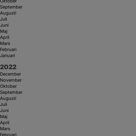
Oktober
September
Augusti
Juli
Juni
Maj
April
Mars
Februari
Januari
År:
2022
December
November
Oktober
September
Augusti
Juli
Juni
Maj
April
Mars
Februari