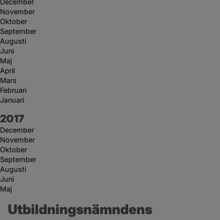
December
November
Oktober
September
Augusti
Juni
Maj
April
Mars
Februari
Januari
År:
2017
December
November
Oktober
September
Augusti
Juni
Maj
Utbildningsnämndens 