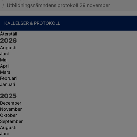
/
Utbildningsnämndens protokoll 29 november
KALLELSER & PROTOKOLL
Återställ
År:
2026
Augusti
Juni
Maj
April
Mars
Februari
Januari
År:
2025
December
November
Oktober
September
Augusti
Juni