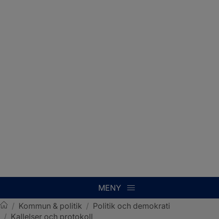
MENY
/
Kommun & politik
/
Politik och demokrati
/
Kallelser och protokoll
Sotenäs kommun