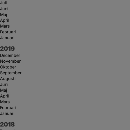
Juli
Juni
Maj
April
Mars
Februari
Januari
År:
2019
December
November
Oktober
September
Augusti
Juni
Maj
April
Mars
Februari
Januari
År:
2018