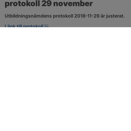
protokoll 29 november
Utbildningsnämdens protokoll 2018-11-29 är justerat.
pdf, 266.9 kB, öppnas i nytt fönster.
Länk till protokoll
SOTENÄS KOMMUN
Besöksadress
Parkgatan 46
456 80 Kungshamn
Hitta hit