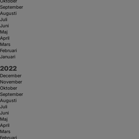
Oktober
September
Augusti
Juli
Juni
Maj
April
Mars
Februari
Januari
År:
2022
December
November
Oktober
September
Augusti
Juli
Juni
Maj
April
Mars
Februari