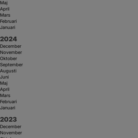
Maj
April
Mars
Februari
Januari
År:
2024
December
November
Oktober
September
Augusti
Juni
Maj
April
Mars
Februari
Januari
År:
2023
December
November