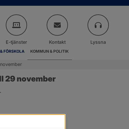
E-tjänster
Kontakt
Lyssna
 & FÖRSKOLA
KOMMUN & POLITIK
9 november
ll 29 november
.
er.