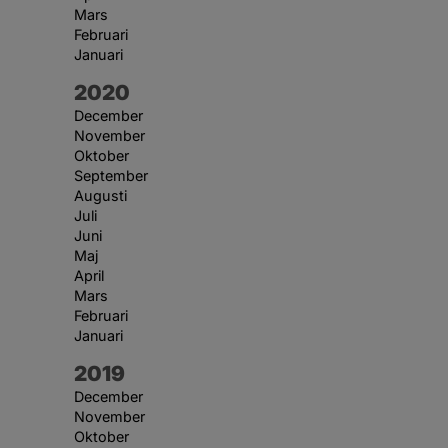
Mars
Februari
Januari
År:
2020
December
November
Oktober
September
Augusti
Juli
Juni
Maj
April
Mars
Februari
Januari
År:
2019
December
November
Oktober