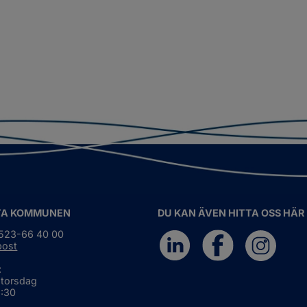
TA KOMMUNEN
DU KAN ÄVEN HITTA OSS HÄR
0523-66 40 00
post
:
 torsdag
6:30