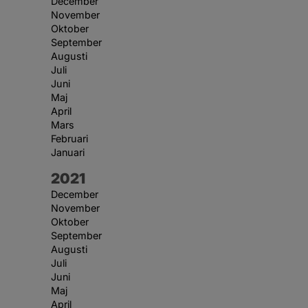
December
November
Oktober
September
Augusti
Juli
Juni
Maj
April
Mars
Februari
Januari
År:
2021
December
November
Oktober
September
Augusti
Juli
Juni
Maj
April