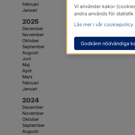
Februari
Vi använder kakor (cookies
Januari
andra används för statisti
År:
2025
Läs mer i vår cookiepolicy
December
November
Oktober
Godkänn nödvändiga k
September
Augusti
Juni
Maj
April
Mars
Februari
Januari
År:
2024
December
November
Oktober
September
Augusti