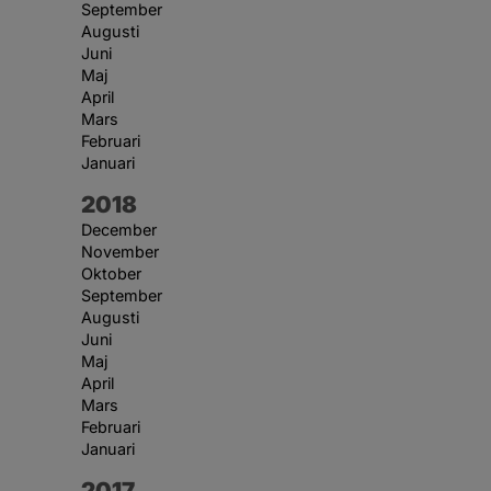
September
Augusti
Juni
Maj
April
Mars
Februari
Januari
År:
2018
December
November
Oktober
September
Augusti
Juni
Maj
April
Mars
Februari
Januari
År:
2017