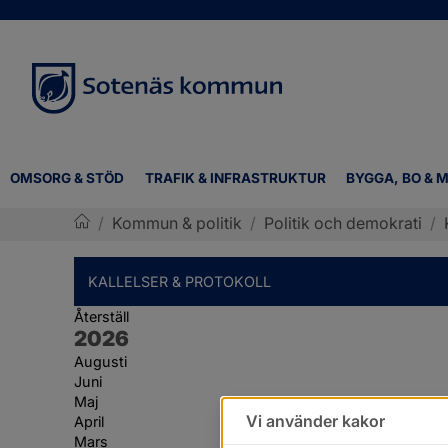
OMSORG & STÖD
TRAFIK & INFRASTRUKTUR
BYGGA, BO & M
/
Kommun & politik
/
Politik och demokrati
/
Sotenäs kommun
KALLELSER & PROTOKOLL
Återställ
År:
2026
Augusti
Juni
Maj
Vi använder kakor
April
Mars