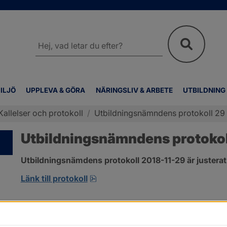
Sök
på
webbplatsen
ILJÖ
UPPLEVA & GÖRA
NÄRINGSLIV & ARBETE
UTBILDNING
Kallelser och protokoll
/
Utbildningsnämndens protokoll 2
Utbildningsnämndens protoko
Utbildningsnämdens protokoll 2018-11-29 är justerat
pdf, 266.9 kB, öppnas i nytt fönst
Länk till protokoll