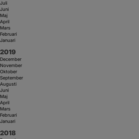
Juli
Juni
Maj
April
Mars
Februari
Januari
År:
2019
December
November
Oktober
September
Augusti
Juni
Maj
April
Mars
Februari
Januari
År:
2018