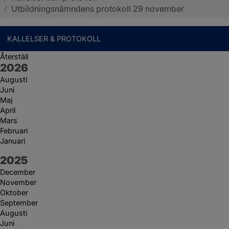
/
Utbildningsnämndens protokoll 29 november
KALLELSER & PROTOKOLL
Återställ
År:
2026
Augusti
Juni
Maj
April
Mars
Februari
Januari
År:
2025
December
November
Oktober
September
Augusti
Juni