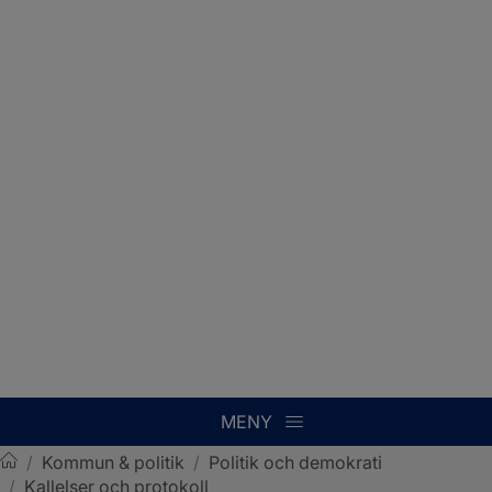
MENY
/
Kommun & politik
/
Politik och demokrati
/
Kallelser och protokoll
Sotenäs kommun