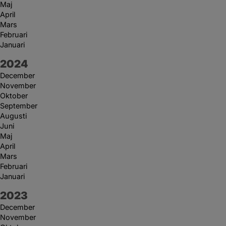
Maj
April
Mars
Februari
Januari
År:
2024
December
November
Oktober
September
Augusti
Juni
Maj
April
Mars
Februari
Januari
År:
2023
December
November