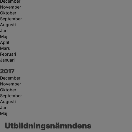
December
November
Oktober
September
Augusti
Juni
Maj
April
Mars
Februari
Januari
År:
2017
December
November
Oktober
September
Augusti
Juni
Maj
Utbildningsnämndens 