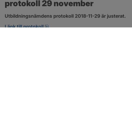
protokoll 29 november
Utbildningsnämdens protokoll 2018-11-29 är justerat.
pdf, 266.9 kB, öppnas i nytt fönster.
Länk till protokoll
SOTENÄS KOMMUN
Besöksadress
Parkgatan 46
456 80 Kungshamn
Hitta hit