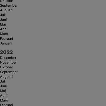
Oktober
September
Augusti
Juli
Juni
Maj
April
Mars
Februari
Januari
År:
2022
December
November
Oktober
September
Augusti
Juli
Juni
Maj
April
Mars
Februari