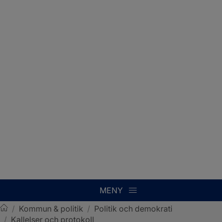
MENY
/
Kommun & politik
/
Politik och demokrati
/
Kallelser och protokoll
Sotenäs kommun