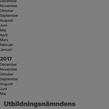
December
November
Oktober
September
Augusti
Juni
Maj
April
Mars
Februari
Januari
År:
2017
December
November
Oktober
September
Augusti
Juni
Maj
Utbildningsnämndens 