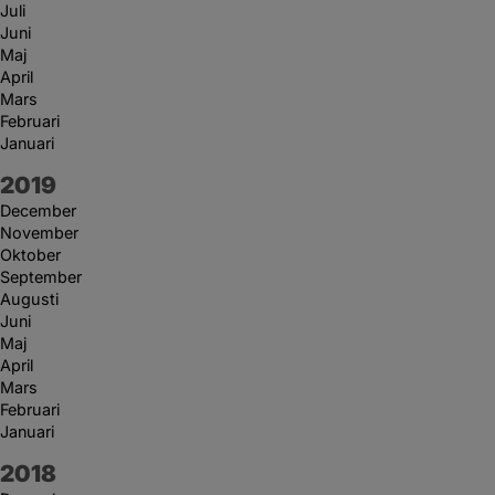
Juli
Juni
Maj
April
Mars
Februari
Januari
År:
2019
December
November
Oktober
September
Augusti
Juni
Maj
April
Mars
Februari
Januari
År:
2018