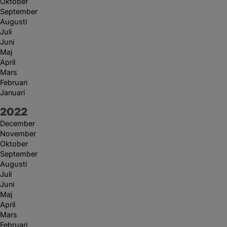
Oktober
September
Augusti
Juli
Juni
Maj
April
Mars
Februari
Januari
År:
2022
December
November
Oktober
September
Augusti
Juli
Juni
Maj
April
Mars
Februari