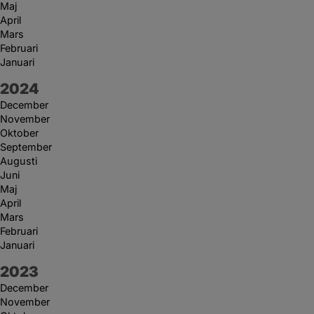
Maj
April
Mars
Februari
Januari
År:
2024
December
November
Oktober
September
Augusti
Juni
Maj
April
Mars
Februari
Januari
År:
2023
December
November