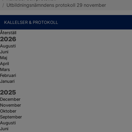
/
Utbildningsnämndens protokoll 29 november
KALLELSER & PROTOKOLL
Återställ
År:
2026
Augusti
Juni
Maj
April
Mars
Februari
Januari
År:
2025
December
November
Oktober
September
Augusti
Juni