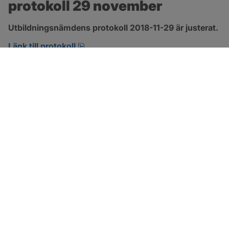
protokoll 29 november
Utbildningsnämdens protokoll 2018-11-29 är justerat.
pdf, 266.9 kB, öppnas i nytt fönster.
Länk till protokoll
SOTENÄS KOMMUN
Besöksadress
Parkgatan 46
456 80 Kungshamn
Hitta hit