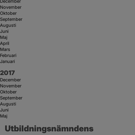
December
November
Oktober
September
Augusti
Juni
Maj
April
Mars
Februari
Januari
År:
2017
December
November
Oktober
September
Augusti
Juni
Maj
Utbildningsnämndens 