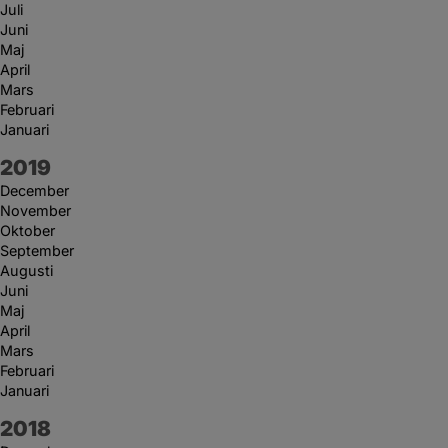
Juli
Juni
Maj
April
Mars
Februari
Januari
År:
2019
December
November
Oktober
September
Augusti
Juni
Maj
April
Mars
Februari
Januari
År:
2018