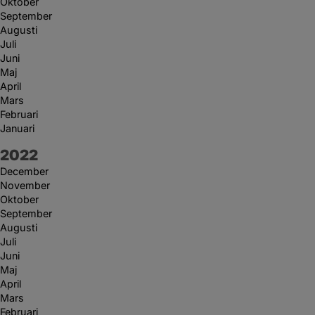
Oktober
September
Augusti
Juli
Juni
Maj
April
Mars
Februari
Januari
År:
2022
December
November
Oktober
September
Augusti
Juli
Juni
Maj
April
Mars
Februari