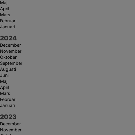
Maj
April
Mars
Februari
Januari
År:
2024
December
November
Oktober
September
Augusti
Juni
Maj
April
Mars
Februari
Januari
År:
2023
December
November