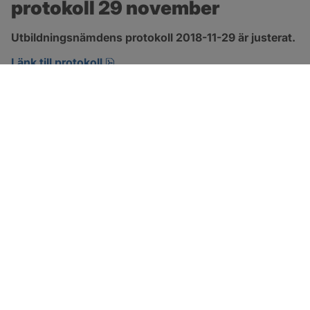
protokoll 29 november
Utbildningsnämdens protokoll 2018-11-29 är justerat.
pdf, 266.9 kB, öppnas i nytt fönster.
Länk till protokoll
SOTENÄS KOMMUN
Besöksadress
Parkgatan 46
456 80 Kungshamn
Hitta hit