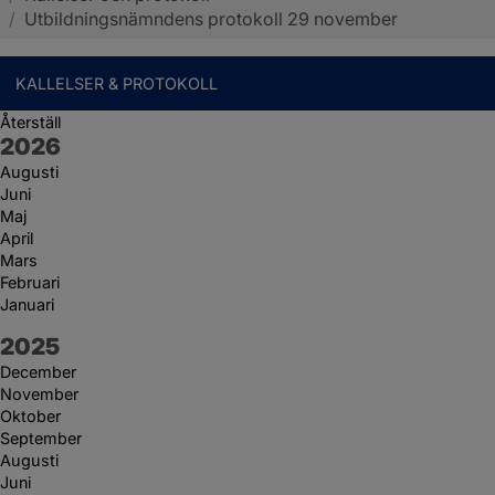
/
Utbildningsnämndens protokoll 29 november
KALLELSER & PROTOKOLL
Återställ
År:
2026
Augusti
Juni
Maj
April
Mars
Februari
Januari
År:
2025
December
November
Oktober
September
Augusti
Juni