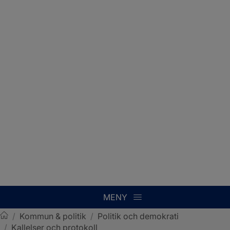
MENY
/
Kommun & politik
/
Politik och demokrati
/
Kallelser och protokoll
Sotenäs kommun