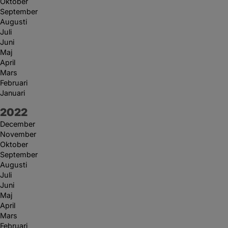
Oktober
September
Augusti
Juli
Juni
Maj
April
Mars
Februari
Januari
År:
2022
December
November
Oktober
September
Augusti
Juli
Juni
Maj
April
Mars
Februari