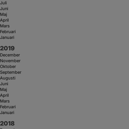
Juli
Juni
Maj
April
Mars
Februari
Januari
År:
2019
December
November
Oktober
September
Augusti
Juni
Maj
April
Mars
Februari
Januari
År:
2018