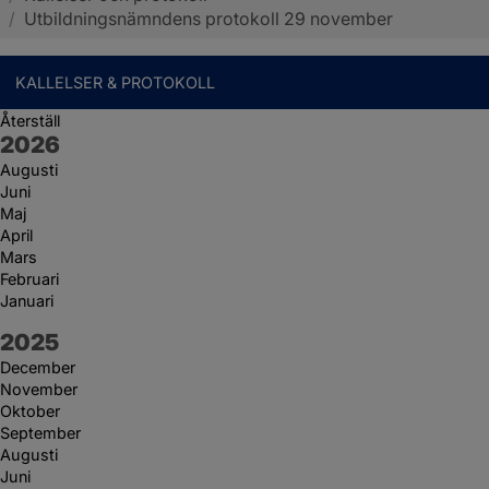
/
Utbildningsnämndens protokoll 29 november
KALLELSER & PROTOKOLL
Återställ
År:
2026
Augusti
Juni
Maj
April
Mars
Februari
Januari
År:
2025
December
November
Oktober
September
Augusti
Juni