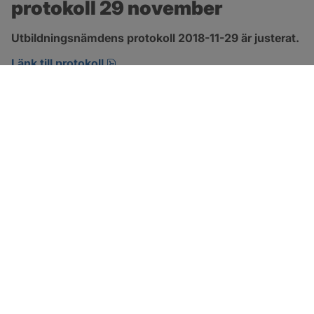
protokoll 29 november
Utbildningsnämdens protokoll 2018-11-29 är justerat.
pdf, 266.9 kB, öppnas i nytt fönster.
Länk till protokoll
SOTENÄS KOMMUN
Besöksadress
Parkgatan 46
456 80 Kungshamn
Hitta hit