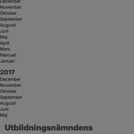
December
November
Oktober
September
Augusti
Juni
Maj
April
Mars
Februari
Januari
År:
2017
December
November
Oktober
September
Augusti
Juni
Maj
Utbildningsnämndens 