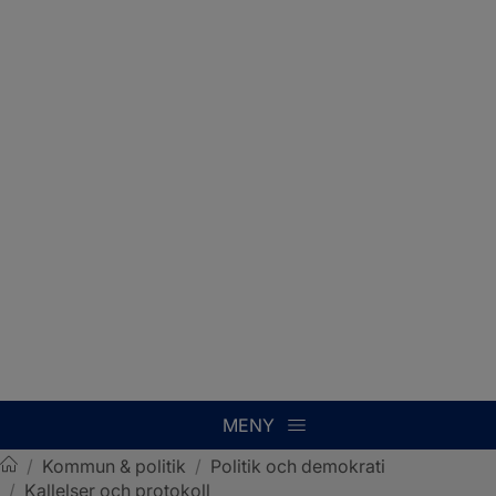
MENY
/
Kommun & politik
/
Politik och demokrati
/
Kallelser och protokoll
Sotenäs kommun