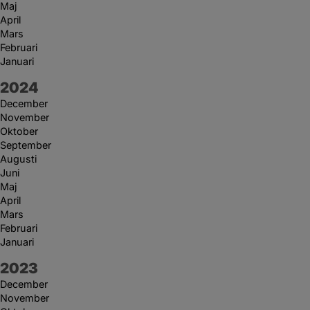
Maj
April
Mars
Februari
Januari
År:
2024
December
November
Oktober
September
Augusti
Juni
Maj
April
Mars
Februari
Januari
År:
2023
December
November