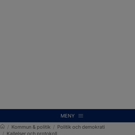
MENY
/
Kommun & politik
/
Politik och demokrati
/
Kallelser och protokoll
Sotenäs kommun