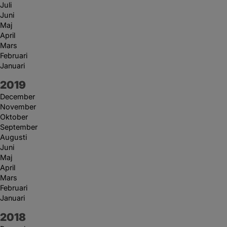
Juli
Juni
Maj
April
Mars
Februari
Januari
År:
2019
December
November
Oktober
September
Augusti
Juni
Maj
April
Mars
Februari
Januari
År:
2018