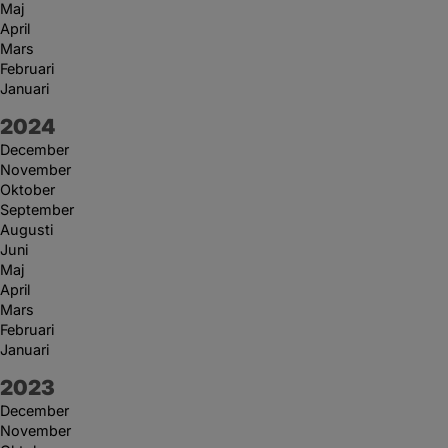
Maj
April
Mars
Februari
Januari
År:
2024
December
November
Oktober
September
Augusti
Juni
Maj
April
Mars
Februari
Januari
År:
2023
December
November