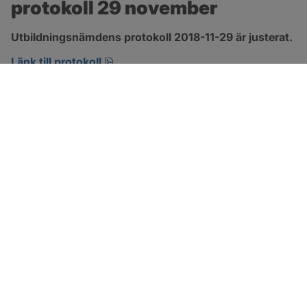
protokoll 29 november
Utbildningsnämdens protokoll 2018-11-29 är justerat.
pdf, 266.9 kB, öppnas i nytt fönster.
Länk till protokoll
SOTENÄS KOMMUN
Besöksadress
Parkgatan 46
456 80 Kungshamn
Hitta hit