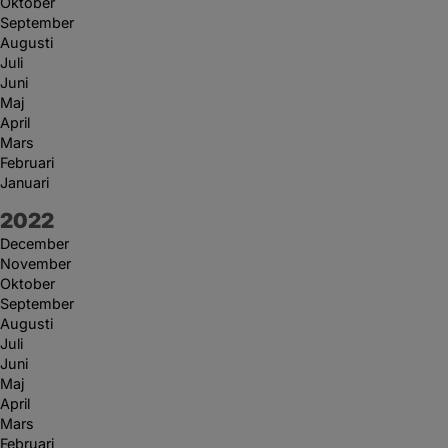
Oktober
September
Augusti
Juli
Juni
Maj
April
Mars
Februari
Januari
År:
2022
December
November
Oktober
September
Augusti
Juli
Juni
Maj
April
Mars
Februari