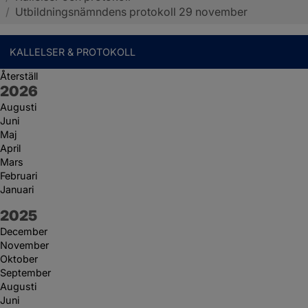
/
Utbildningsnämndens protokoll 29 november
KALLELSER & PROTOKOLL
Återställ
År:
2026
Augusti
Juni
Maj
April
Mars
Februari
Januari
År:
2025
December
November
Oktober
September
Augusti
Juni