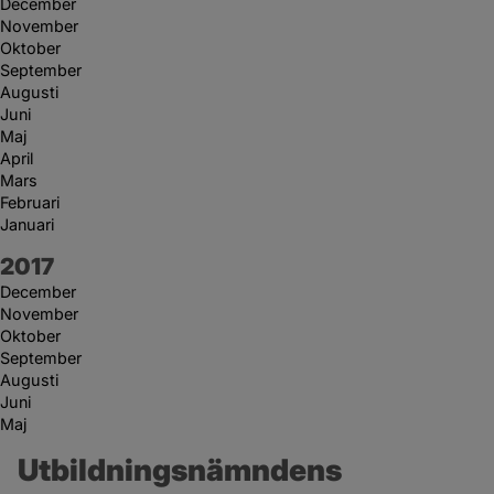
December
November
Oktober
September
Augusti
Juni
Maj
April
Mars
Februari
Januari
År:
2017
December
November
Oktober
September
Augusti
Juni
Maj
Utbildningsnämndens 